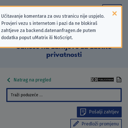
Učitavanje komentara za ovu stranicu nije uspjelo.
Provjeri vezu s internetom i pazi da ne blokiraš
Podaci kontakta „CHECK24
zahtjeve za backend.datenanfragen.de putem
dodatka poput uMatrix ili NoScript.
Vergleichsportal GmbH” koji se
odnose na zahtjeve za zaštitu
privatnosti
Natrag na pregled
Pošalji zahtjev
Predloži promjenu