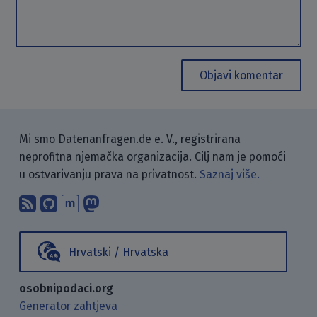
Objavi komentar
Mi smo Datenanfragen.de e. V., registrirana
neprofitna njemačka organizacija. Cilj nam je pomoći
u ostvarivanju prava na privatnost.
Saznaj više.
Pretplati se na naš blog koristeći RSS
Pronađi nas na GitHubu.
Raspravljaj s nama putem Matr
Prati nas na Mastodonu.
Hrvatski / Hrvatska
osobnipodaci.org
Generator zahtjeva