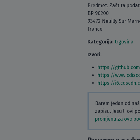
Predmet: Zaštita poda
BP 90200
93472 Neuilly Sur Marn
France
Kategorija:
trgovina
Izvori:
https://github.co
https://www.cdisc
https://i6.cdscdn
Barem jedan od naši
zapisu. Jesu li ovi 
promjenu za ovo p