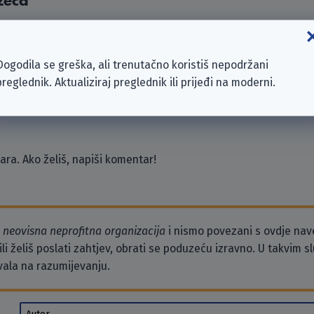
zeća
Dogodila se greška, ali trenutačno koristiš nepodržani
preglednik. Aktualiziraj preglednik ili prijeđi na moderni.
ra. Ako želiš, napiši komentar!
o
neovisna neprofitna organizacija
i nismo povezani s ovdje na
li želiš poslati zahtjev, obrati se poduzeću izravno. U takvim 
vala na razumijevanju.
Autor