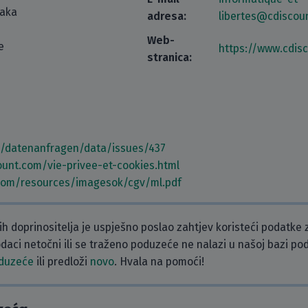
taka
adresa:
libertes@cdiscou
Web-
e
https://www.cdis
stranica:
m/datenanfragen/data/issues/437
ount.com/vie-privee-et-cookies.html
.com/resources/imagesok/cgv/ml.pdf
h doprinositelja je uspješno poslao zahtjev koristeći podatke
podaci netočni ili se traženo poduzeće ne nalazi u našoj bazi p
oduzeće
ili predloži
novo
. Hvala na pomoći!