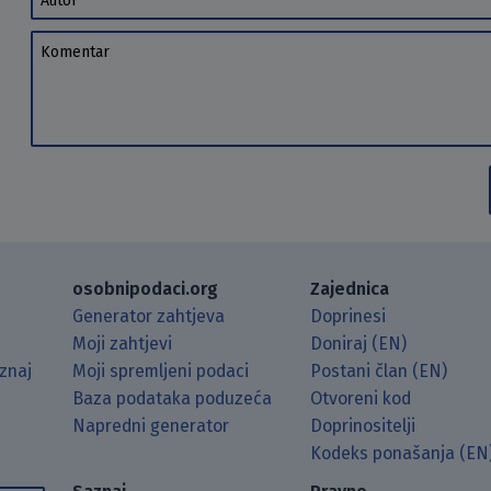
Komentar
osobnipodaci.org
Zajednica
Generator zahtjeva
Doprinesi
Moji zahtjevi
Doniraj (EN)
znaj
Moji spremljeni podaci
Postani član (EN)
Baza podataka poduzeća
Otvoreni kod
Napredni generator
Doprinositelji
g koristeći RSS čitač.
Hubu.
ama putem Matrixa.
 Mastodonu.
Kodeks ponašanja (EN