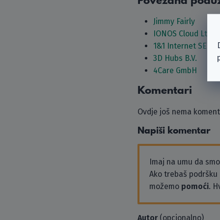
Povezana podu
Jimmy Fairly
IONOS Cloud Ltd.
1&1 Internet SE
3D Hubs B.V.
4Care GmbH
Komentari
Ovdje još nema komenta
Napiši komentar
Imaj na umu da sm
Ako trebaš podršku i
možemo
pomoći
. H
Autor
(opcionalno)