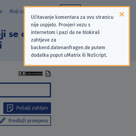
a
Moji zahtjevi
Blog
Učitavanje komentara za ovu stranicu
nije uspjelo. Provjeri vezu s
ji se odnose na
internetom i pazi da ne blokiraš
zahtjeve za
i
backend.datenanfragen.de putem
dodatka poput uMatrix ili NoScript.
Pošalji zahtjev
Predloži promjenu