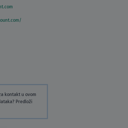
nt.com
count.com/
 za kontakt u ovom
odataka? Predloži