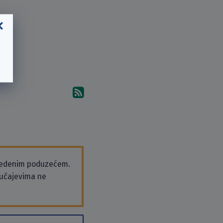
Pretplati se na komentare 
vedenim poduzećem.
slučajevima ne