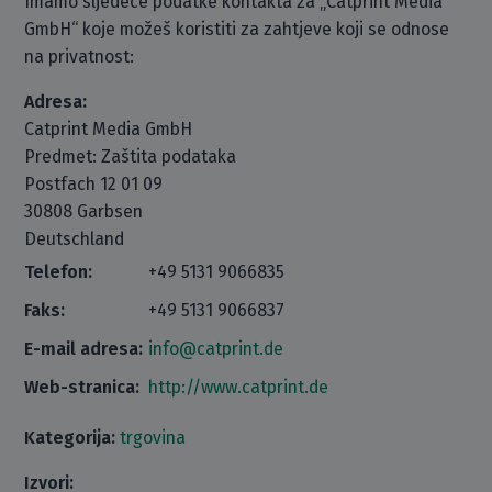
Imamo sljedeće podatke kontakta za „Catprint Media
GmbH“ koje možeš koristiti za zahtjeve koji se odnose
na privatnost:
Adresa:
Catprint Media GmbH
Predmet: Zaštita podataka
Postfach 12 01 09
30808 Garbsen
Deutschland
Telefon:
+49 5131 9066835
Faks:
+49 5131 9066837
E-mail adresa:
info@catprint.de
Web-stranica:
http://www.catprint.de
Kategorija:
trgovina
Izvori: