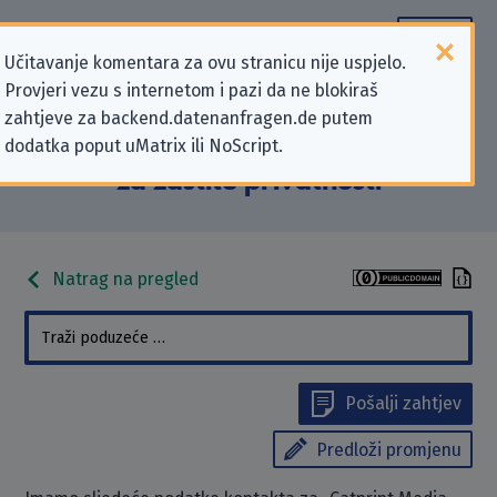
Učitavanje komentara za ovu stranicu nije uspjelo.
Provjeri vezu s internetom i pazi da ne blokiraš
Podaci kontakta „Catprint Media
zahtjeve za backend.datenanfragen.de putem
dodatka poput uMatrix ili NoScript.
GmbH” koji se odnose na zahtjeve
za zaštitu privatnosti
Natrag na pregled
Pošalji zahtjev
Predloži promjenu