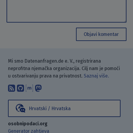
Objavi komentar
Mi smo Datenanfragen.de e. V., registrirana
neprofitna njemačka organizacija. Cilj nam je pomoći
u ostvarivanju prava na privatnost.
Saznaj više.
Pretplati se na naš blog koristeći RSS
Pronađi nas na GitHubu.
Raspravljaj s nama putem Matr
Prati nas na Mastodonu.
Hrvatski / Hrvatska
osobnipodaci.org
Generator zahtjeva