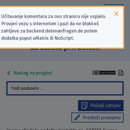
Učitavanje komentara za ovu stranicu nije uspjelo.
Provjeri vezu s internetom i pazi da ne blokiraš
Podaci kontakta „CARFAX Europe
zahtjeve za backend.datenanfragen.de putem
dodatka poput uMatrix ili NoScript.
GmbH” koji se odnose na zahtjeve
za zaštitu privatnosti
Natrag na pregled
Pošalji zahtjev
Predloži promjenu