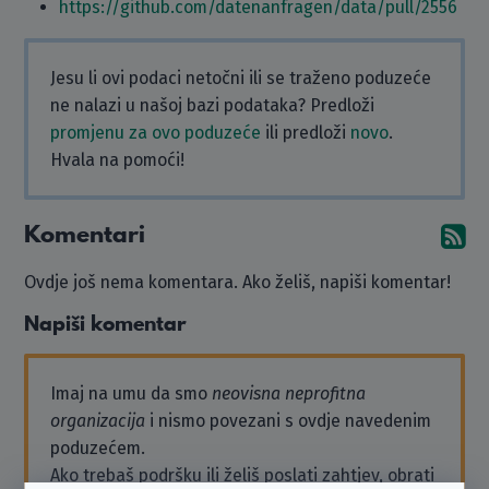
https://github.com/datenanfragen/data/pull/2556
Jesu li ovi podaci netočni ili se traženo poduzeće
ne nalazi u našoj bazi podataka? Predloži
promjenu za ovo poduzeće
ili predloži
novo
.
Hvala na pomoći!
Komentari
Pr
Ovdje još nema komentara. Ako želiš, napiši komentar!
Napiši komentar
Imaj na umu da smo
neovisna neprofitna
organizacija
i nismo povezani s ovdje navedenim
poduzećem.
Ako trebaš podršku ili želiš poslati zahtjev, obrati