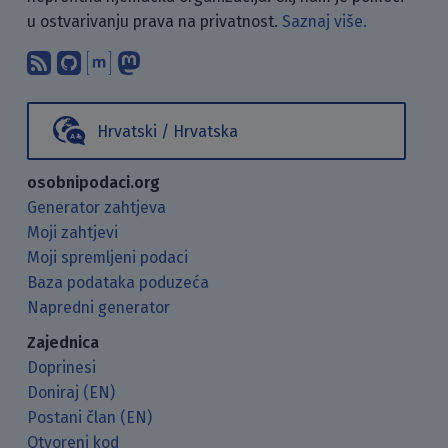
u ostvarivanju prava na privatnost.
Saznaj više.
Pretplati se na naš blog koristeći RSS
Pronađi nas na GitHubu.
Raspravljaj s nama putem Matr
Prati nas na Mastodonu.
Hrvatski / Hrvatska
osobnipodaci.org
Generator zahtjeva
Moji zahtjevi
Moji spremljeni podaci
Baza podataka poduzeća
Napredni generator
Zajednica
Doprinesi
Doniraj (EN)
Postani član (EN)
Otvoreni kod