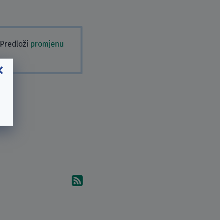
 Predloži
promjenu
Pretplati se na komentare 