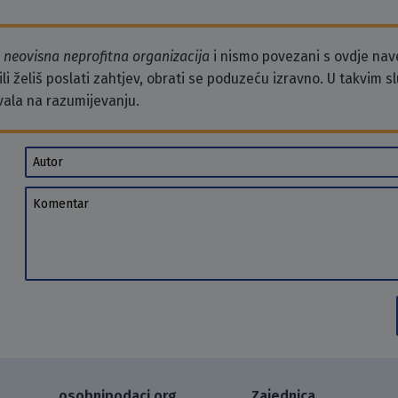
o
neovisna neprofitna organizacija
i nismo povezani s ovdje na
li želiš poslati zahtjev, obrati se poduzeću izravno. U takvim 
vala na razumijevanju.
Autor
Komentar
osobnipodaci.org
Zajednica