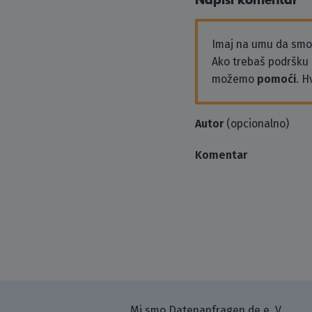
Napiši komentar
Imaj na umu da sm
Ako trebaš podršku i
možemo
pomoći
. H
Autor
(opcionalno)
Komentar
Mi smo Datenanfragen.de e. V.,