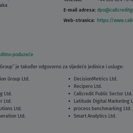
taka
E-mail adresa:
dpo@callcredit
Web-stranica:
https://www.call
editno poduzeće
 Group” je također odgovorno za sljedeće jedinice i usluge:
ion Group Ltd.
DecisionMetrics Ltd.
Recipero Ltd.
g Ltd.
Callcredit Public Sector Ltd.
r Ltd.
Latitude Digital Marketing L
utions Ltd.
process benchmarking Ltd.
neration Ltd.
Smart Analytics Ltd.