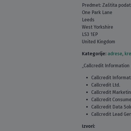
Predmet: Zaštita poda
One Park Lane
Leeds
West Yorkshire
LS3 1EP
United Kingdom
Kategorije:
adrese
,
kr
„Callcredit Information
Callcredit Informat
Callcredit Ltd.
Callcredit Marketin
Callcredit Consume
Callcredit Data Sol
Callcredit Lead Ge
Izvori: