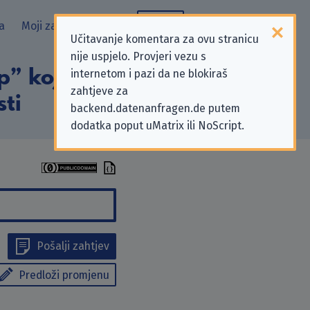
a
Moji zahtjevi
Blog
Učitavanje komentara za ovu stranicu
nije uspjelo. Provjeri vezu s
p” koji se odnose
internetom i pazi da ne blokiraš
zahtjeve za
sti
backend.datenanfragen.de putem
dodatka poput uMatrix ili NoScript.
Pošalji zahtjev
Predloži promjenu