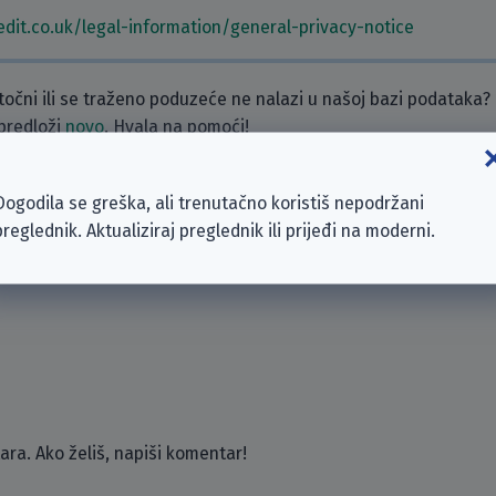
edit.co.uk/legal-information/general-privacy-notice
etočni ili se traženo poduzeće ne nalazi u našoj bazi podataka?
 predloži
novo
. Hvala na pomoći!
zeća
Dogodila se greška, ali trenutačno koristiš nepodržani
preglednik. Aktualiziraj preglednik ili prijeđi na moderni.
ra. Ako želiš, napiši komentar!