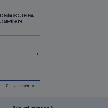
vedenim poduzećem.
slučajevima ne
Objavi komentar
Datenanfragen.de e. V.