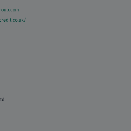
group.com
credit.co.uk/
td.