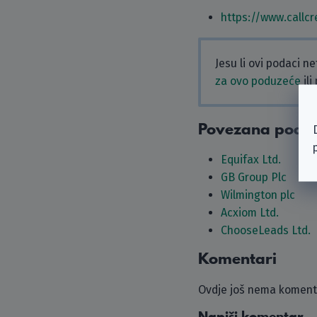
https://www.callcr
Jesu li ovi podaci n
za ovo poduzeće
ili
Povezana podu
Equifax Ltd.
GB Group Plc
Wilmington plc
Acxiom Ltd.
ChooseLeads Ltd.
Komentari
Ovdje još nema komenta