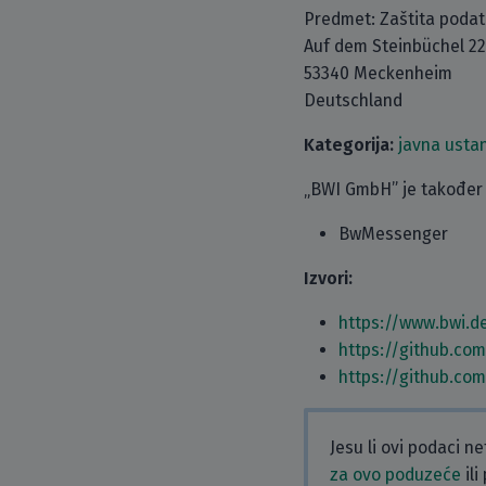
Predmet: Zaštita poda
Auf dem Steinbüchel 22
53340 Meckenheim
Deutschland
Kategorija:
javna usta
„BWI GmbH” je također 
BwMessenger
Izvori:
https://www.bwi.d
https://github.co
https://github.co
Jesu li ovi podaci n
za ovo poduzeće
ili