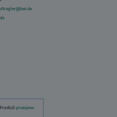
uftragter@bwi.de
.de
 Predloži
promjenu