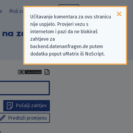
a
Moji zahtjevi
Blog
Učitavanje komentara za ovu stranicu
nije uspjelo. Provjeri vezu s
 na zahtjeve za
internetom i pazi da ne blokiraš
zahtjeve za
backend.datenanfragen.de putem
dodatka poput uMatrix ili NoScript.
Pošalji zahtjev
Predloži promjenu
4