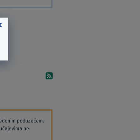
Pretplati se na komentare 
vedenim poduzećem.
slučajevima ne