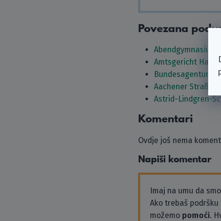
Povezana podu
Abendgymnasium 
Amtsgericht Hage
Bundesagentur für 
Aachener Straßenb
Astrid-Lindgren-S
Komentari
Ovdje još nema komenta
Napiši komentar
Imaj na umu da sm
Ako trebaš podršku i
možemo
pomoći
. H