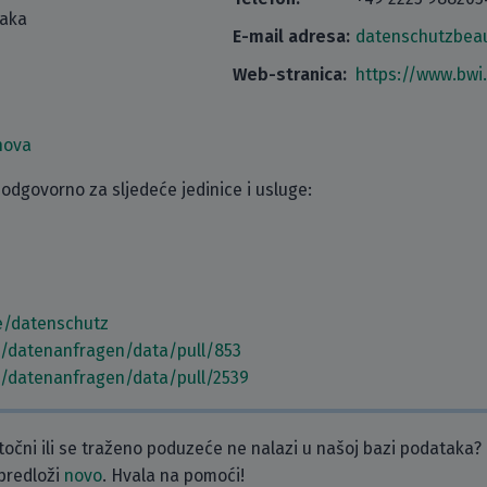
taka
E-mail adresa:
datenschutzbea
Web-stranica:
https://www.bwi
nova
odgovorno za sljedeće jedinice i usluge:
e/datenschutz
m/datenanfragen/data/pull/853
m/datenanfragen/data/pull/2539
etočni ili se traženo poduzeće ne nalazi u našoj bazi podataka?
 predloži
novo
. Hvala na pomoći!