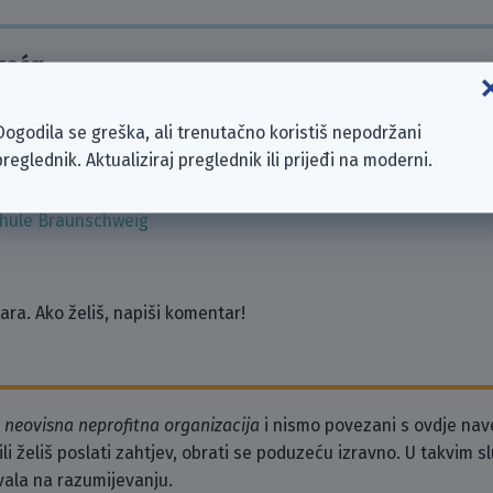
zeća
Braunschweig
Dogodila se greška, ali trenutačno koristiš nepodržani
n
preglednik. Aktualiziraj preglednik ili prijeđi na moderni.
Arbeit (BA)
ahn- und Energieversorgungs-AG (ASEAG)
chule Braunschweig
ra. Ako želiš, napiši komentar!
o
neovisna neprofitna organizacija
i nismo povezani s ovdje na
li želiš poslati zahtjev, obrati se poduzeću izravno. U takvim 
vala na razumijevanju.