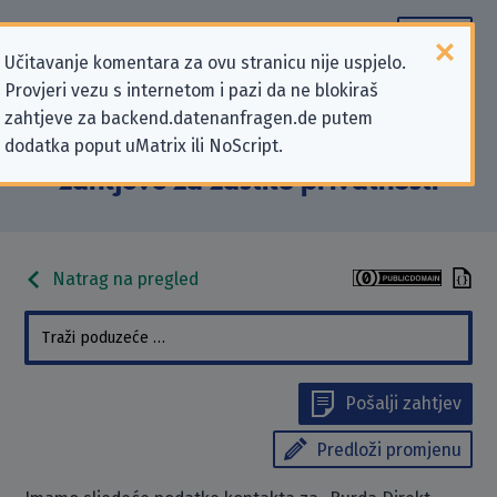
Učitavanje komentara za ovu stranicu nije uspjelo.
Provjeri vezu s internetom i pazi da ne blokiraš
Podaci kontakta „Burda Direkt
zahtjeve za backend.datenanfragen.de putem
dodatka poput uMatrix ili NoScript.
Services GmbH” koji se odnose na
zahtjeve za zaštitu privatnosti
Natrag na pregled
Pošalji zahtjev
Predloži promjenu