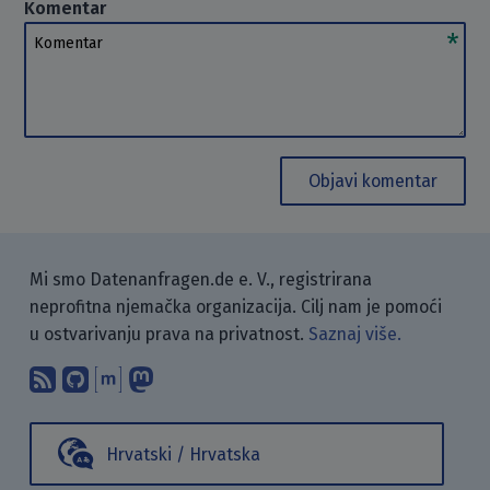
Komentar
Komentar
Objavi komentar
Mi smo Datenanfragen.de e. V., registrirana
neprofitna njemačka organizacija. Cilj nam je pomoći
u ostvarivanju prava na privatnost.
Saznaj više.
Pretplati se na naš blog koristeći RSS
Pronađi nas na GitHubu.
Raspravljaj s nama putem Matr
Prati nas na Mastodonu.
Hrvatski / Hrvatska