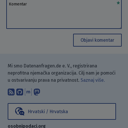
Komentar
Objavi komentar
Mi smo Datenanfragen.de e. V., registrirana
neprofitna njemačka organizacija. Cilj nam je pomoći
u ostvarivanju prava na privatnost.
Saznaj više.
Pretplati se na naš blog koristeći RSS
Pronađi nas na GitHubu.
Raspravljaj s nama putem Matr
Prati nas na Mastodonu.
Hrvatski / Hrvatska
osobnipodaci.org