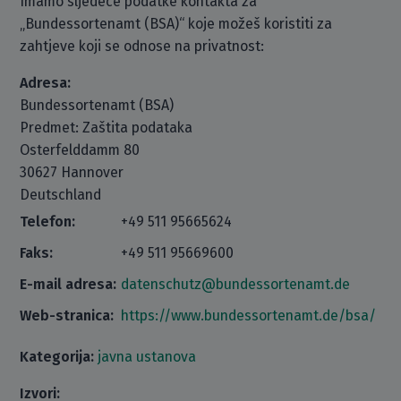
Imamo sljedeće podatke kontakta za
„Bundessortenamt (BSA)“ koje možeš koristiti za
zahtjeve koji se odnose na privatnost:
Adresa:
Bundessortenamt (BSA)
Predmet: Zaštita podataka
Osterfelddamm 80
30627 Hannover
Deutschland
Telefon:
+49 511 95665624
Faks:
+49 511 95669600
E-mail adresa:
datenschutz@bundessortenamt.de
Web-stranica:
https://www.bundessortenamt.de/bsa/
Kategorija:
javna ustanova
Izvori: