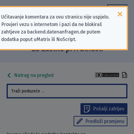
Učitavanje komentara za ovu stranicu nije uspjelo.
Provjeri vezu s internetom i pazi da ne blokiraš
Podaci kontakta „Bundessortenamt
zahtjeve za backend.datenanfragen.de putem
dodatka poput uMatrix ili NoScript.
(BSA)” koji se odnose na zahtjeve
za zaštitu privatnosti
Natrag na pregled
Pošalji zahtjev
Predloži promjenu