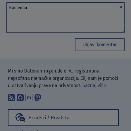
Komentar
Objavi komentar
Mi smo Datenanfragen.de e. V., registrirana
neprofitna njemačka organizacija. Cilj nam je pomoći
u ostvarivanju prava na privatnost.
Saznaj više.
Pretplati se na naš blog koristeći RSS
Pronađi nas na GitHubu.
Raspravljaj s nama putem Matr
Prati nas na Mastodonu.
Hrvatski / Hrvatska