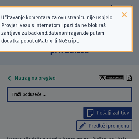
Učitavanje komentara za ovu stranicu nije uspjelo.
Provjeri vezu s internetom i pazi da ne blokiraš
Podaci kontakta „Buffer Inc.” koji se
zahtjeve za backend.datenanfragen.de putem
dodatka poput uMatrix ili NoScript.
odnose na zahtjeve za zaštitu
privatnosti
Natrag na pregled
Pošalji zahtjev
Predloži promjenu