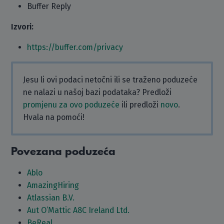
Buffer Reply
Izvori:
https://buffer.com/privacy
Jesu li ovi podaci netočni ili se traženo poduzeće
ne nalazi u našoj bazi podataka? Predloži
promjenu za ovo poduzeće
ili predloži
novo
.
Hvala na pomoći!
Povezana poduzeća
Ablo
AmazingHiring
Atlassian B.V.
Aut O’Mattic A8C Ireland Ltd.
BeReal