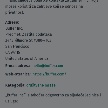
Imamo sljedeće podatke kontakta za „Buffer Inc.“ koje
možeš koristiti za zahtjeve koji se odnose na
privatnost:
Adresa:
Buffer Inc.
Predmet: Zaštita podataka
2443 Fillmore St #380-7163
San Francisco
CA 94115
United States of America
E-mail adresa:
hello@buffer.com
Web-stranica:
https://buffer.com/
Kategorija:
društvene mreže
„Buffer Inc.” je također odgovorno za sljedeće jedinice i
usluge: