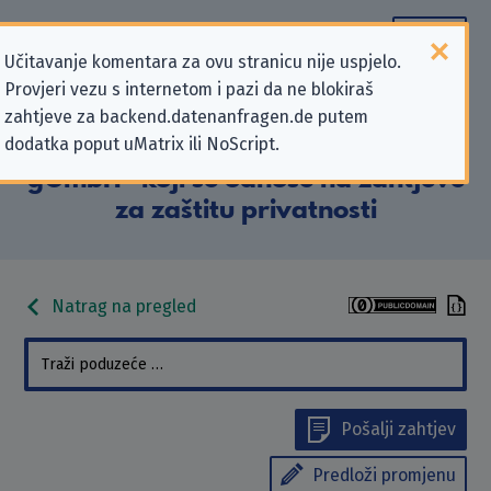
Učitavanje komentara za ovu stranicu nije uspjelo.
Provjeri vezu s internetom i pazi da ne blokiraš
Podaci kontakta „Blutspendedienst
zahtjeve za backend.datenanfragen.de putem
dodatka poput uMatrix ili NoScript.
des Bayerischen Roten Kreuzes
gGmbH” koji se odnose na zahtjeve
za zaštitu privatnosti
Natrag na pregled
Pošalji zahtjev
Predloži promjenu