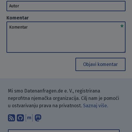
Autor
Komentar
Komentar
Objavi komentar
Mi smo Datenanfragen.de e. V., registrirana
neprofitna njemačka organizacija. Cilj nam je pomoći
u ostvarivanju prava na privatnost.
Saznaj više.
Pretplati se na naš blog koristeći RSS
Pronađi nas na GitHubu.
Raspravljaj s nama putem Matr
Prati nas na Mastodonu.