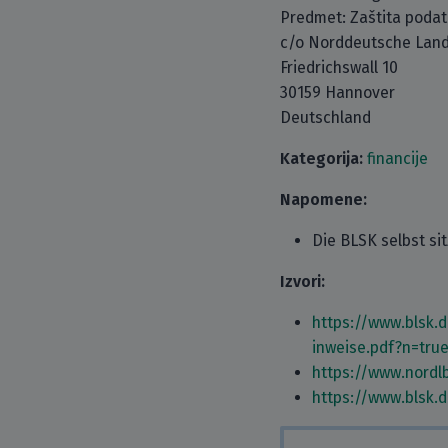
Predmet: Zaštita poda
c/o Norddeutsche Land
Friedrichswall 10
30159 Hannover
Deutschland
Kategorija:
financije
Napomene:
Die BLSK selbst si
Izvori:
https://www.blsk
inweise.pdf?n=tru
https://www.nordl
https://www.blsk.