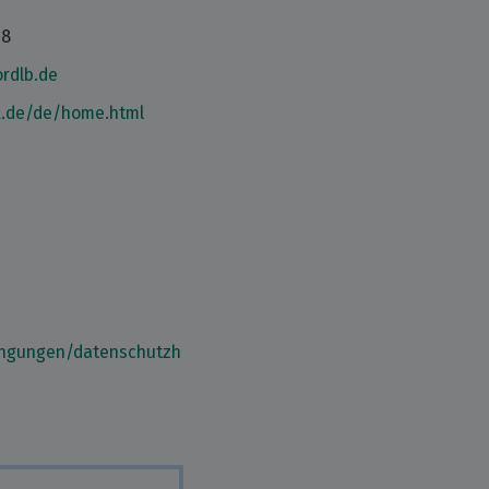
08
rdlb.de
k.de/de/home.html
ingungen/datenschutzh