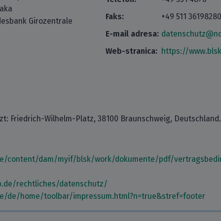
taka
Faks:
+49 511 3619828
esbank Girozentrale
E-mail adresa:
datenschutz@no
Web-stranica:
https://www.bls
tzt: Friedrich-Wilhelm-Platz, 38100 Braunschweig, Deutschland.
.de/content/dam/myif/blsk/work/dokumente/pdf/vertragsbed
e
b.de/rechtliches/datenschutz/
de/de/home/toolbar/impressum.html?n=true&stref=footer