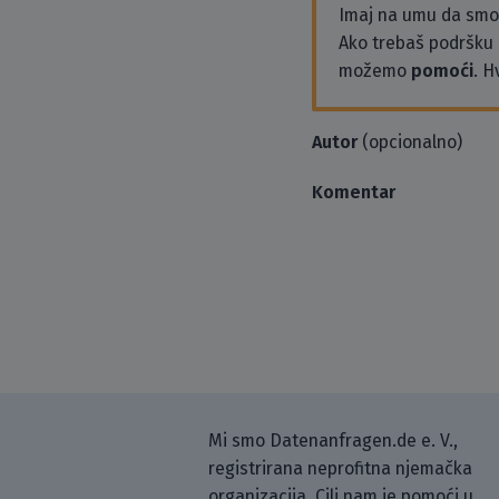
Imaj na umu da sm
Ako trebaš podršku i
možemo
pomoći
. H
Autor
(opcionalno)
Komentar
Mi smo Datenanfragen.de e. V.,
registrirana neprofitna njemačka
organizacija. Cilj nam je pomoći u