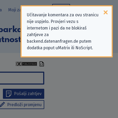
a
Moji zahtjevi
Blog
Učitavanje komentara za ovu stranicu
nije uspjelo. Provjeri vezu s
arkasse” koji se
internetom i pazi da ne blokiraš
zahtjeve za
tnosti
backend.datenanfragen.de putem
dodatka poput uMatrix ili NoScript.
Pošalji zahtjev
Predloži promjenu