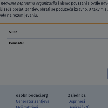
o
neovisna neprofitna organizacija
i nismo povezani s ovdje na
li želiš poslati zahtjev, obrati se poduzeću izravno. U takvim 
vala na razumijevanju.
Autor
Komentar
osobnipodaci.org
Zajednica
Generator zahtjeva
Doprinesi
Moji zahtjevi
Doniraj (EN)