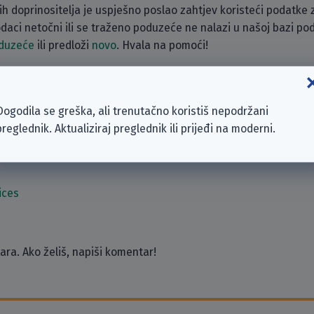
h doprinositelja je uspješno poslao zahtjev koristeći podatke
podaci netočni ili se traženo poduzeće ne nalazi u našoj bazi p
oduzeće
ili predloži
novo
. Hvala na pomoći!
zeća
Dogodila se greška, ali trenutačno koristiš nepodržani
V.
preglednik. Aktualiziraj preglednik ili prijeđi na moderni.
ices
ra. Ako želiš, napiši komentar!