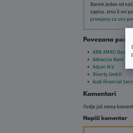
Barem jedan od naši
zapisu. Jesu li ovi 
promjenu za ovo p
Povezana podu
ABN AMRO Bank N.
Advanzia Bank S.A.
Adyen N.V.
Riverty GmbH
Audi Financial Serv
Komentari
Ovdje još nema komenta
Napiši komentar