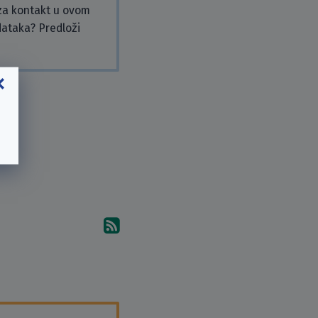
 za kontakt u ovom
odataka? Predloži
Pretplati se na komentare 