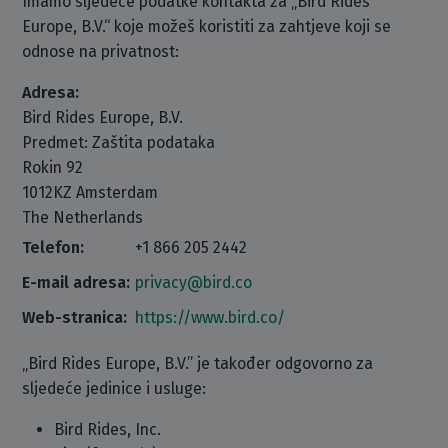
Imamo sljedeće podatke kontakta za „Bird Rides
Europe, B.V.“ koje možeš koristiti za zahtjeve koji se
odnose na privatnost:
Adresa:
Bird Rides Europe, B.V.
Predmet: Zaštita podataka
Rokin 92
1012KZ Amsterdam
The Netherlands
Telefon:
+1 866 205 2442
E-mail adresa:
privacy@bird.co
Web-stranica:
https://www.bird.co/
„Bird Rides Europe, B.V.” je također odgovorno za
sljedeće jedinice i usluge:
Bird Rides, Inc.