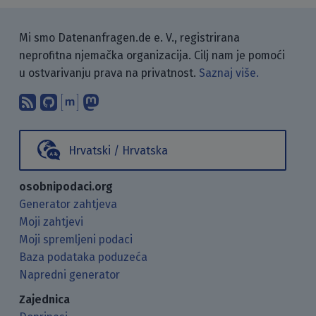
Mi smo Datenanfragen.de e. V., registrirana
neprofitna njemačka organizacija. Cilj nam je pomoći
u ostvarivanju prava na privatnost.
Saznaj više.
Pretplati se na naš blog koristeći RSS
Pronađi nas na GitHubu.
Raspravljaj s nama putem Matr
Prati nas na Mastodonu.
Hrvatski / Hrvatska
osobnipodaci.org
Generator zahtjeva
Moji zahtjevi
Moji spremljeni podaci
Baza podataka poduzeća
Napredni generator
Zajednica