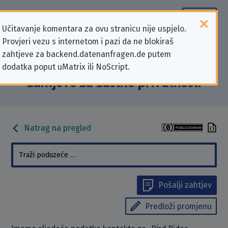
Učitavanje komentara za ovu stranicu nije uspjelo.
Provjeri vezu s internetom i pazi da ne blokiraš
Podaci kontakta „Bird Rides
zahtjeve za backend.datenanfragen.de putem
dodatka poput uMatrix ili NoScript.
Europe, B.V.” koji se odnose na
zahtjeve za zaštitu privatnosti
Natrag na pregled
Pošalji zahtjev
Predloži promjenu