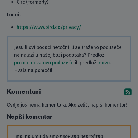
Circ (formerly)
Izvori:
https://www.bird.co/privacy/
Jesu li ovi podaci netočni ili se traženo poduzeće
ne nalazi u našoj bazi podataka? Predloži
promjenu za ovo poduzeće
ili predloži
novo
.
Hvala na pomoći!
Komentari
Pr
Ovdje još nema komentara. Ako želiš, napiši komentar!
Napiši komentar
Imaj na umu da smo
neovisna neprofitna