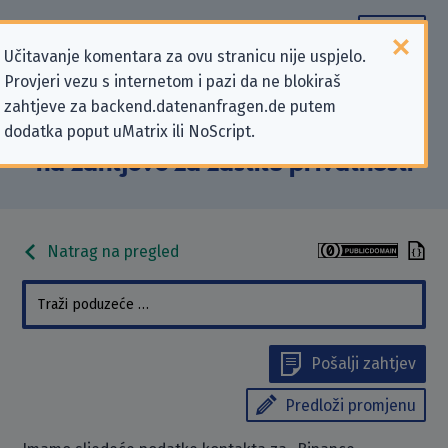
Učitavanje komentara za ovu stranicu nije uspjelo.
Provjeri vezu s internetom i pazi da ne blokiraš
Podaci kontakta „Binance (Services
zahtjeve za backend.datenanfragen.de putem
dodatka poput uMatrix ili NoScript.
Holdings) Limited” koji se odnose
na zahtjeve za zaštitu privatnosti
Natrag na pregled
Pošalji zahtjev
Predloži promjenu