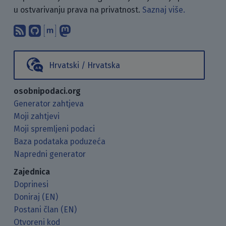
u ostvarivanju prava na privatnost.
Saznaj više.
Pretplati se na naš blog koristeći RSS
Pronađi nas na GitHubu.
Raspravljaj s nama putem Matr
Prati nas na Mastodonu.
Hrvatski / Hrvatska
osobnipodaci.org
Generator zahtjeva
Moji zahtjevi
Moji spremljeni podaci
Baza podataka poduzeća
Napredni generator
Zajednica
Doprinesi
Doniraj (EN)
Postani član (EN)
Otvoreni kod