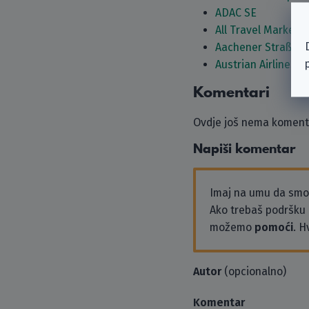
ADAC SE
All Travel Market
Aachener Straßenb
Austrian Airlines A
Komentari
Ovdje još nema komenta
Napiši komentar
Imaj na umu da sm
Ako trebaš podršku i
možemo
pomoći
. H
Autor
(opcionalno)
Komentar