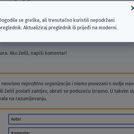
ing GmbH
Dogodila se greška, ali trenutačno koristiš nepodržani
ahn- und Energieversorgungs-AG (ASEAG)
preglednik. Aktualiziraj preglednik ili prijeđi na moderni.
G
ra. Ako želiš, napiši komentar!
o
neovisna neprofitna organizacija
i nismo povezani s ovdje na
li želiš poslati zahtjev, obrati se poduzeću izravno. U takvim 
vala na razumijevanju.
Autor
Komentar