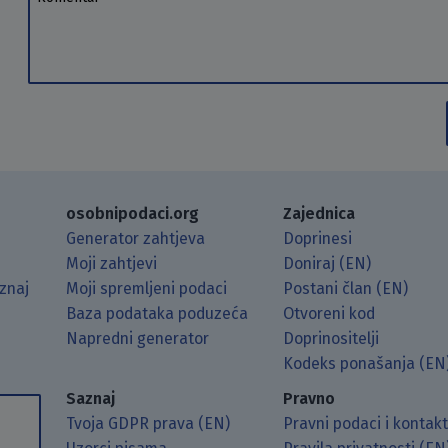
osobnipodaci.org
Zajednica
Generator zahtjeva
Doprinesi
Moji zahtjevi
Doniraj (EN)
znaj
Moji spremljeni podaci
Postani član (EN)
Baza podataka poduzeća
Otvoreni kod
Napredni generator
Doprinositelji
g koristeći RSS čitač.
Hubu.
ama putem Matrixa.
 Mastodonu.
Kodeks ponašanja (EN
Saznaj
Pravno
Tvoja GDPR prava (EN)
Pravni podaci i kontak