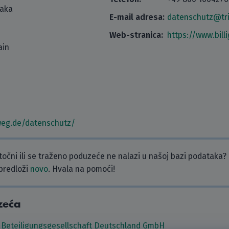
taka
E-mail adresa:
datenschutz@tr
Web-stranica:
https://www.bill
ain
gweg.de/datenschutz/
etočni ili se traženo poduzeće ne nalazi u našoj bazi podataka?
 predloži
novo
. Hvala na pomoći!
zeća
t Beteiligungsgesellschaft Deutschland GmbH