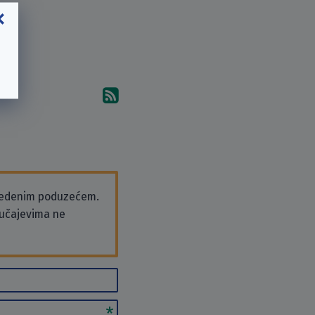
Pretplati se na komentare 
vedenim poduzećem.
slučajevima ne