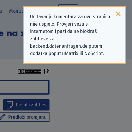
a
Moji zahtjevi
Blog
Učitavanje komentara za ovu stranicu
nije uspjelo. Provjeri vezu s
e na zahtjeve za
internetom i pazi da ne blokiraš
zahtjeve za
backend.datenanfragen.de putem
dodatka poput uMatrix ili NoScript.
Pošalji zahtjev
Predloži promjenu