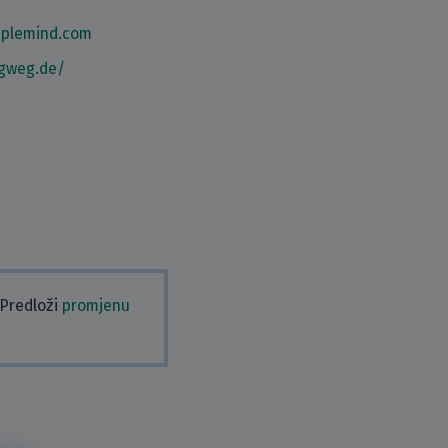
iplemind.com
igweg.de/
 Predloži
promjenu