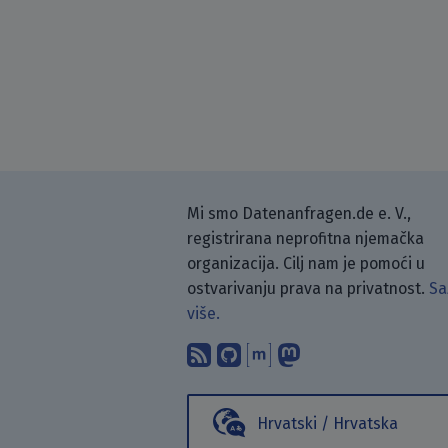
Mi smo Datenanfragen.de e. V.,
registrirana neprofitna njemačka
organizacija. Cilj nam je pomoći u
ostvarivanju prava na privatnost.
Sa
više.
Pretplati se na naš blo
Pronađi nas na Git
Raspravljaj s n
Prati nas na
Hrvatski / Hrvatska