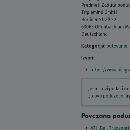
Predmet: Zaštita poda
Triplemind GmbH
Berliner Straße 2
63065 Offenbach am M
Deutschland
Kategorija:
putovanje
Izvori:
https://www.billi
Jesu li ovi podaci n
za ovo poduzeće
ili
Povezana podu
ATH Rail Transpor