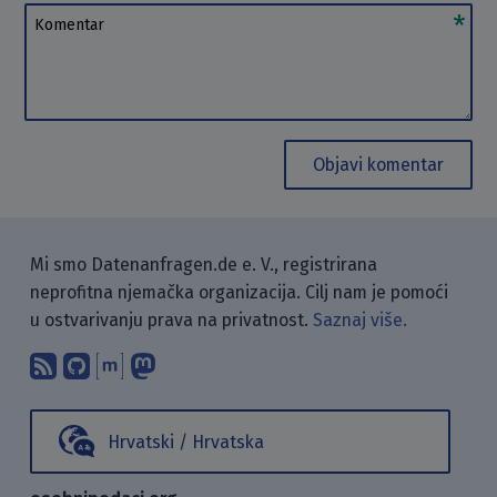
Komentar
Objavi komentar
Mi smo Datenanfragen.de e. V., registrirana
neprofitna njemačka organizacija. Cilj nam je pomoći
u ostvarivanju prava na privatnost.
Saznaj više.
Pretplati se na naš blog koristeći RSS
Pronađi nas na GitHubu.
Raspravljaj s nama putem Matr
Prati nas na Mastodonu.
Hrvatski / Hrvatska