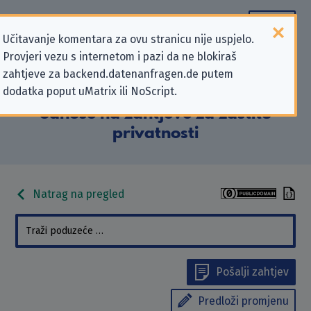
Učitavanje komentara za ovu stranicu nije uspjelo.
Provjeri vezu s internetom i pazi da ne blokiraš
Podaci kontakta „Bildungswerk für
zahtjeve za backend.datenanfragen.de putem
dodatka poput uMatrix ili NoScript.
Gesundheitsberufe gGmbH” koji se
odnose na zahtjeve za zaštitu
privatnosti
Natrag na pregled
Pošalji zahtjev
Predloži promjenu