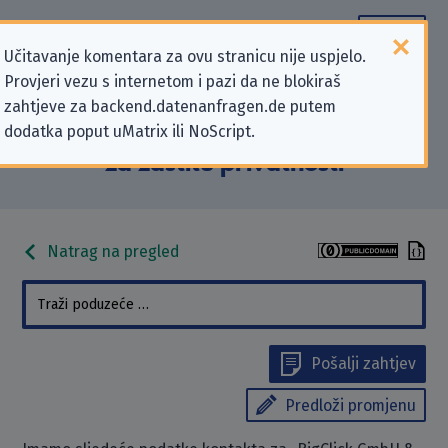
Učitavanje komentara za ovu stranicu nije uspjelo.
Provjeri vezu s internetom i pazi da ne blokiraš
Podaci kontakta „BigClick GmbH &
zahtjeve za backend.datenanfragen.de putem
dodatka poput uMatrix ili NoScript.
Co.KG” koji se odnose na zahtjeve
za zaštitu privatnosti
Natrag na pregled
Pošalji zahtjev
Predloži promjenu