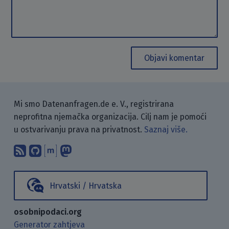
Objavi komentar
Mi smo Datenanfragen.de e. V., registrirana
neprofitna njemačka organizacija. Cilj nam je pomoći
u ostvarivanju prava na privatnost.
Saznaj više.
Pretplati se na naš blog koristeći RSS
Pronađi nas na GitHubu.
Raspravljaj s nama putem Matr
Prati nas na Mastodonu.
Hrvatski / Hrvatska
osobnipodaci.org
Generator zahtjeva