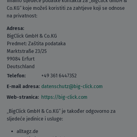
Imamo sljedeće podatke kontakta za „BigClick GmbH &
Co.KG“ koje možeš koristiti za zahtjeve koji se odnose
na privatnost:
Adresa:
BigClick GmbH & Co.KG
Predmet: Zaštita podataka
Marktstraße 23/25
99084 Erfurt
Deutschland
Telefon:
+49 361 6447352
E-mail adresa:
datenschutz@big-click.com
Web-stranica:
https://big-click.com
„BigClick GmbH & Co.KG” je također odgovorno za
sljedeće jedinice i usluge:
alltagz.de