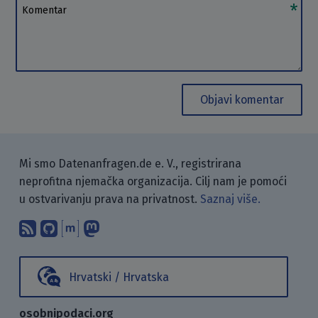
Komentar
Objavi komentar
Mi smo Datenanfragen.de e. V., registrirana
neprofitna njemačka organizacija. Cilj nam je pomoći
u ostvarivanju prava na privatnost.
Saznaj više.
Pretplati se na naš blog koristeći RSS
Pronađi nas na GitHubu.
Raspravljaj s nama putem Matr
Prati nas na Mastodonu.
Hrvatski / Hrvatska
osobnipodaci.org