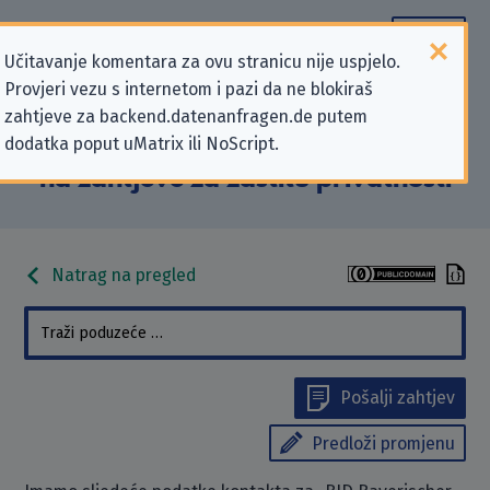
Učitavanje komentara za ovu stranicu nije uspjelo.
Provjeri vezu s internetom i pazi da ne blokiraš
Podaci kontakta „BID Bayerischer
zahtjeve za backend.datenanfragen.de putem
dodatka poput uMatrix ili NoScript.
Inkasso Dienst AG” koji se odnose
na zahtjeve za zaštitu privatnosti
Natrag na pregled
Pošalji zahtjev
Predloži promjenu