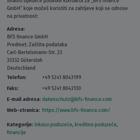
Imamo sljedeće podatke kontakta za „BFS finance
GmbH“ koje možeš koristiti za zahtjeve koji se odnose
na privatnost:
Adresa:
BFS finance GmbH
Predmet: Zaštita podataka
Carl-Bertelsmann-Str. 23
33332 Gütersloh
Deutschland
Telefon:
+49 5241 8043199
Faks:
+49 5241 8043130
E-mail adresa:
datenschutz@bfs-finance.com
Web-stranica:
https://www.bfs-finance.com/
Kategorije:
inkaso poduzeće
,
kreditno poduzeće
,
financije