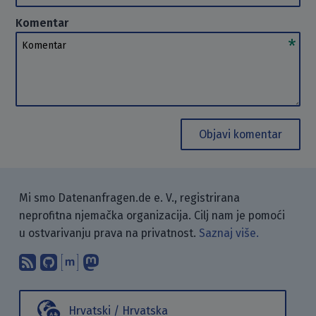
Komentar
Komentar
Objavi komentar
Mi smo Datenanfragen.de e. V., registrirana
neprofitna njemačka organizacija. Cilj nam je pomoći
u ostvarivanju prava na privatnost.
Saznaj više.
Pretplati se na naš blog koristeći RSS
Pronađi nas na GitHubu.
Raspravljaj s nama putem Matr
Prati nas na Mastodonu.
Hrvatski / Hrvatska