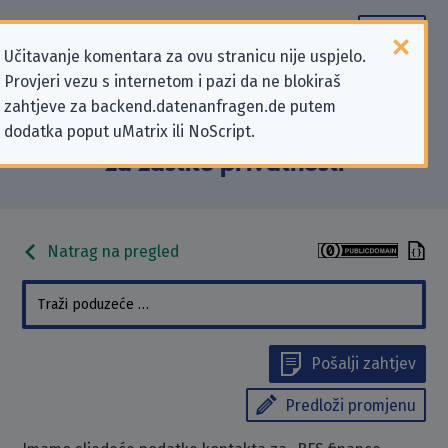
Učitavanje komentara za ovu stranicu nije uspjelo.
Provjeri vezu s internetom i pazi da ne blokiraš
Podaci kontakta „BFS finance
zahtjeve za backend.datenanfragen.de putem
dodatka poput uMatrix ili NoScript.
GmbH” koji se odnose na zahtjeve
za zaštitu privatnosti
Natrag na pregled
Pošalji zahtjev
Predloži promjenu