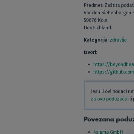
Predmet: Zaštita poda
Vor den Siebenburgen 
50676 Köln
Deutschland
Kategorija:
zdravlje
Izvori:
https://beyondhe
https://github.co
Jesu li ovi podaci n
za ovo poduzeće
ili
Povezana podu
4sigma GmbH