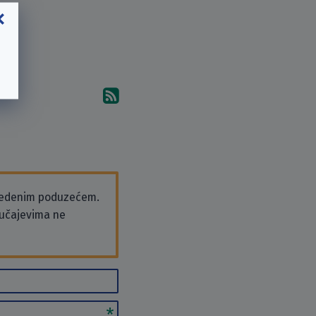
Pretplati se na komentare 
vedenim poduzećem.
slučajevima ne