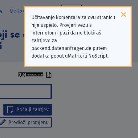
a
Moji zahtjevi
Blog
Učitavanje komentara za ovu stranicu
nije uspjelo. Provjeri vezu s
i se odnose na
internetom i pazi da ne blokiraš
zahtjeve za
i
backend.datenanfragen.de putem
dodatka poput uMatrix ili NoScript.
Pošalji zahtjev
Predloži promjenu
0