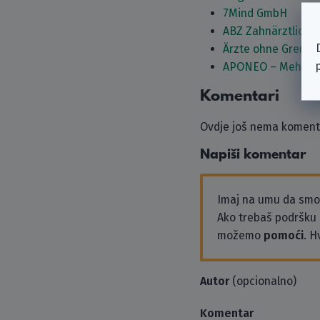
7Mind GmbH
ABZ Zahnärztliche
Ärzte ohne Grenzen
APONEO – Mehr al
Komentari
Ovdje još nema komenta
Napiši komentar
Imaj na umu da sm
Ako trebaš podršku i
možemo
pomoći
. H
Autor
(opcionalno)
Komentar