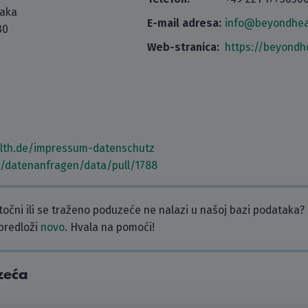
taka
E-mail adresa:
info@beyondhea
30
Web-stranica:
https://beyondh
alth.de/impressum-datenschutz
m/datenanfragen/data/pull/1788
etočni ili se traženo poduzeće ne nalazi u našoj bazi podataka?
 predloži
novo
. Hvala na pomoći!
zeća