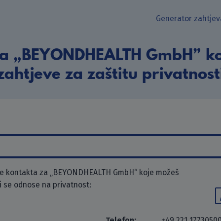
Generator zahtjev
ta „BEYONDHEALTH GmbH” koj
zahtjeve za zaštitu privatnost
ke kontakta za „BEYONDHEALTH GmbH“ koje možeš
ji se odnose na privatnost:
Telefon:
+49 221 1773050