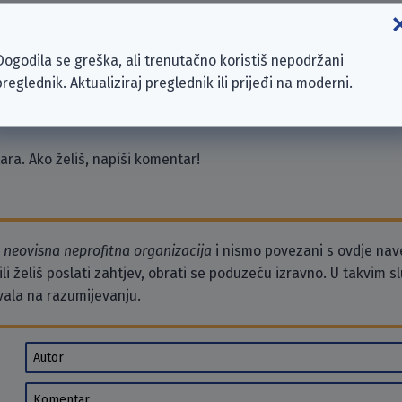
s Rechenzentrum für Bayern GmbH
Dogodila se greška, ali trenutačno koristiš nepodržani
 e. V.
preglednik. Aktualiziraj preglednik ili prijeđi na moderni.
s Apotheke
ra. Ako želiš, napiši komentar!
o
neovisna neprofitna organizacija
i nismo povezani s ovdje na
li želiš poslati zahtjev, obrati se poduzeću izravno. U takvim 
vala na razumijevanju.
Autor
Komentar