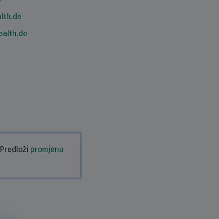
lth.de
ealth.de
 Predloži
promjenu