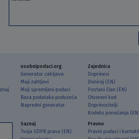
osobnipodaci.org
Zajednica
Generator zahtjeva
Doprinesi
Moji zahtjevi
Doniraj (EN)
znaj
Moji spremljeni podaci
Postani član (EN)
Baza podataka poduzeća
Otvoreni kod
Napredni generator
Doprinositelji
g koristeći RSS čitač.
Hubu.
ama putem Matrixa.
 Mastodonu.
Kodeks ponašanja (EN
Saznaj
Pravno
Tvoja GDPR prava (EN)
Pravni podaci i kontak