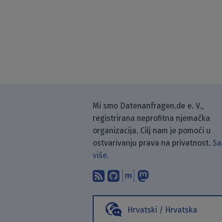
Mi smo Datenanfragen.de e. V.,
registrirana neprofitna njemačka
organizacija. Cilj nam je pomoći u
ostvarivanju prava na privatnost.
Sa
više.
Pretplati se na naš blo
Pronađi nas na Git
Raspravljaj s n
Prati nas na
Hrvatski / Hrvatska