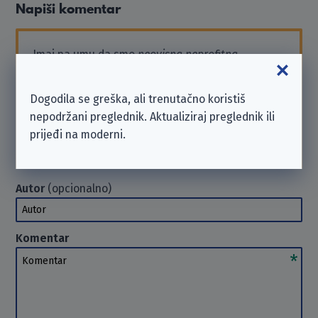
Napiši komentar
Imaj na umu da smo
neovisna neprofitna
organizacija
i nismo povezani s ovdje navedenim
poduzećem.
Dogodila se greška, ali trenutačno koristiš
Ako trebaš podršku ili želiš poslati zahtjev, obrati
nepodržani preglednik. Aktualiziraj preglednik ili
se poduzeću izravno. U takvim slučajevima ne
prijeđi na moderni.
možemo
pomoći
. Hvala na razumijevanju.
Autor
(opcionalno)
Autor
Komentar
Komentar