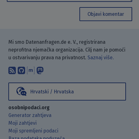
Objavi komentar
Mi smo Datenanfragen.de e. V., registrirana
neprofitna njemačka organizacija. Cilj nam je pomoći
u ostvarivanju prava na privatnost.
Saznaj više.
Pretplati se na naš blog koristeći RSS
Pronađi nas na GitHubu.
Raspravljaj s nama putem Matr
Prati nas na Mastodonu.
Hrvatski / Hrvatska
osobnipodaci.org
Generator zahtjeva
Moji zahtjevi
Moji spremljeni podaci
Baza podataka poduzeća