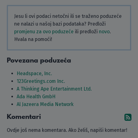
Jesu li ovi podaci netočni ili se traženo poduzeće
ne nalazi u našoj bazi podataka? Predloži
promjenu za ovo poduzeće
ili predloži
novo
.
Hvala na pomoći!
Povezana poduzeća
Headspace, Inc.
123Greetings.com Inc.
A Thinking Ape Entertainment Ltd.
Ada Health GmbH
Al Jazeera Media Network
Komentari
Pr
Ovdje još nema komentara. Ako želiš, napiši komentar!