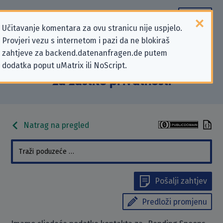
Učitavanje komentara za ovu stranicu nije uspjelo.
Provjeri vezu s internetom i pazi da ne blokiraš
Podaci kontakta „Bending Spoons
zahtjeve za backend.datenanfragen.de putem
dodatka poput uMatrix ili NoScript.
S.p.A.” koji se odnose na zahtjeve
za zaštitu privatnosti
Natrag na pregled
Pošalji zahtjev
Predloži promjenu