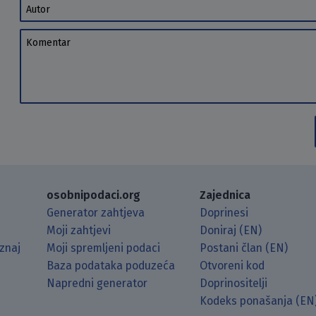
Autor
Komentar
osobnipodaci.org
Zajednica
Generator zahtjeva
Doprinesi
Moji zahtjevi
Doniraj (EN)
znaj
Moji spremljeni podaci
Postani član (EN)
Baza podataka poduzeća
Otvoreni kod
Napredni generator
Doprinositelji
g koristeći RSS čitač.
Hubu.
ama putem Matrixa.
 Mastodonu.
Kodeks ponašanja (EN