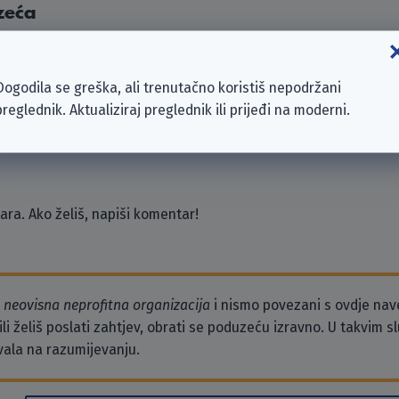
zeća
Braunschweig
n
Dogodila se greška, ali trenutačno koristiš nepodržani
Arbeit (BA)
preglednik. Aktualiziraj preglednik ili prijeđi na moderni.
ahn- und Energieversorgungs-AG (ASEAG)
chule Braunschweig
ra. Ako želiš, napiši komentar!
o
neovisna neprofitna organizacija
i nismo povezani s ovdje na
li želiš poslati zahtjev, obrati se poduzeću izravno. U takvim 
vala na razumijevanju.