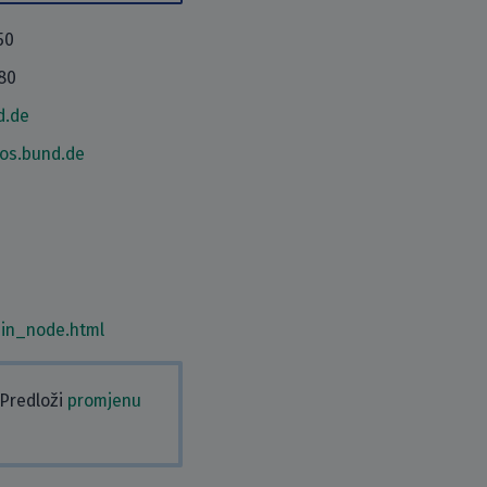
50
80
d.de
os.bund.de
in_node.html
 Predloži
promjenu