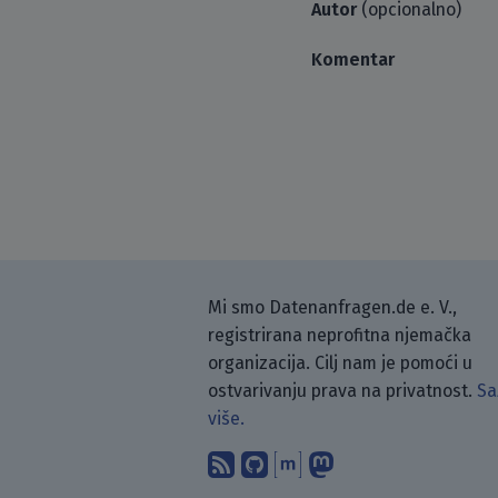
Autor
(opcionalno)
Komentar
Mi smo Datenanfragen.de e. V.,
registrirana neprofitna njemačka
organizacija. Cilj nam je pomoći u
ostvarivanju prava na privatnost.
Sa
više.
Pretplati se na naš blo
Pronađi nas na Git
Raspravljaj s n
Prati nas na