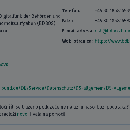
Telefon:
+49 30 18681453
Digitalfunk der Behörden und
Faks:
+49 30 18681458
cherheitsaufgaben (BDBOS)
taka
E-mail adresa:
dsb@bdbos.bun
Web-stranica:
https://www.bdb
nova
s.bund.de/DE/Service/Datenschutz/DS-allgemein/DS-Allgeme
etočni ili se traženo poduzeće ne nalazi u našoj bazi podataka?
 predloži
novo
. Hvala na pomoći!