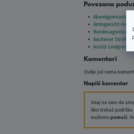
Povezana podu
Abendgymnasium 
Amtsgericht Hage
Bundesagentur für 
Aachener Straßenb
Astrid-Lindgren-S
Komentari
Ovdje još nema komenta
Napiši komentar
Imaj na umu da sm
Ako trebaš podršku i
možemo
pomoći
. H