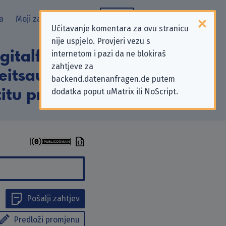
a
Moji zahtjevi
Blog
Učitavanje komentara za ovu stranicu
nije uspjelo. Provjeri vezu s
gitalfunk der
internetom i pazi da ne blokiraš
zahtjeve za
eitsaufgaben
backend.datenanfragen.de putem
dodatka poput uMatrix ili NoScript.
itu privatnosti
Pošalji zahtjev
Predloži promjenu