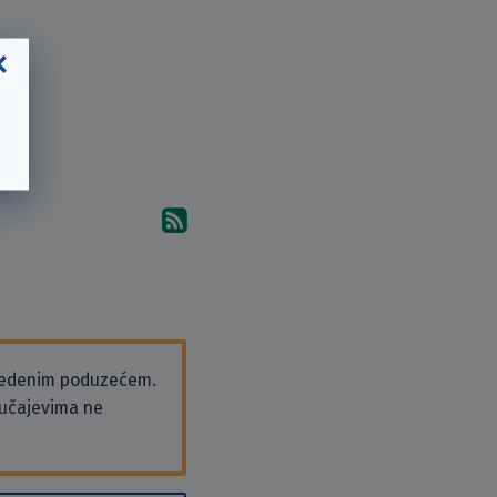
Pretplati se na komentare 
vedenim poduzećem.
slučajevima ne