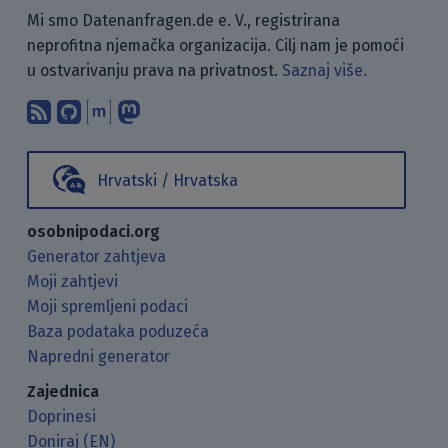
Mi smo Datenanfragen.de e. V., registrirana
neprofitna njemačka organizacija. Cilj nam je pomoći
u ostvarivanju prava na privatnost.
Saznaj više.
Pretplati se na naš blog koristeći RSS
Pronađi nas na GitHubu.
Raspravljaj s nama putem Matr
Prati nas na Mastodonu.
Hrvatski / Hrvatska
osobnipodaci.org
Generator zahtjeva
Moji zahtjevi
Moji spremljeni podaci
Baza podataka poduzeća
Napredni generator
Zajednica
Doprinesi
Doniraj (EN)