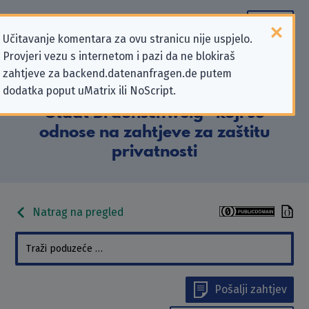
Učitavanje komentara za ovu stranicu nije uspjelo.
Provjeri vezu s internetom i pazi da ne blokiraš
Podaci kontakta „Martha-Fuchs-
zahtjeve za backend.datenanfragen.de putem
dodatka poput uMatrix ili NoScript.
Schule, Berufsbildende Schulen der
Stadt Braunschweig” koji se
odnose na zahtjeve za zaštitu
privatnosti
Natrag na pregled
Pošalji zahtjev