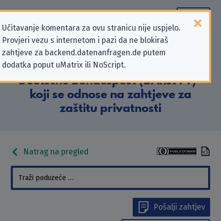
Učitavanje komentara za ovu stranicu nije uspjelo.
Provjeri vezu s internetom i pazi da ne blokiraš
Podaci kontakta „Bundesanstalt für
zahtjeve za backend.datenanfragen.de putem
dodatka poput uMatrix ili NoScript.
Post und Telekommunikation
Deutsche Bundespost (BAnst PT)”
koji se odnose na zahtjeve za
zaštitu privatnosti
Natrag na pregled
Pošalji zahtjev