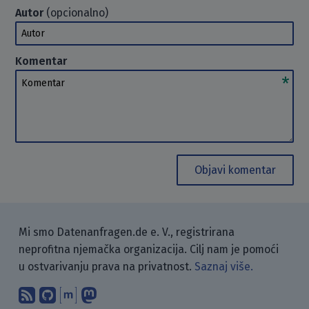
Autor
(opcionalno)
Autor
Komentar
Komentar
Objavi komentar
Mi smo Datenanfragen.de e. V., registrirana
neprofitna njemačka organizacija. Cilj nam je pomoći
u ostvarivanju prava na privatnost.
Saznaj više.
Pretplati se na naš blog koristeći RSS
Pronađi nas na GitHubu.
Raspravljaj s nama putem Matr
Prati nas na Mastodonu.