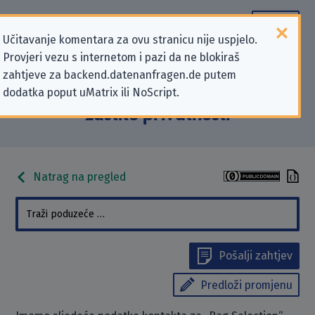
Učitavanje komentara za ovu stranicu nije uspjelo.
Provjeri vezu s internetom i pazi da ne blokiraš
Podaci kontakta „Bag Selection”
zahtjeve za backend.datenanfragen.de putem
dodatka poput uMatrix ili NoScript.
koji se odnose na zahtjeve za
zaštitu privatnosti
Natrag na pregled
Pošalji zahtjev
Predloži promjenu