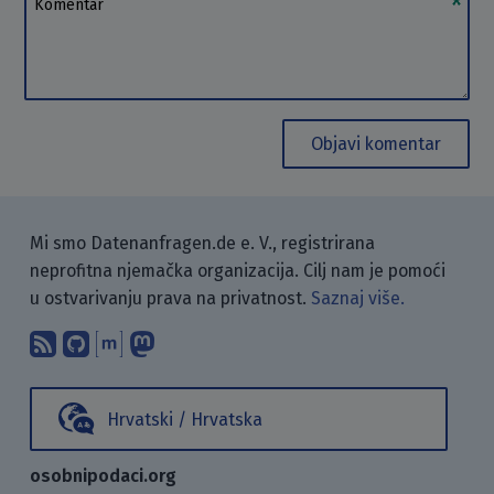
Objavi komentar
Mi smo Datenanfragen.de e. V., registrirana
neprofitna njemačka organizacija. Cilj nam je pomoći
u ostvarivanju prava na privatnost.
Saznaj više.
Pretplati se na naš blog koristeći RSS
Pronađi nas na GitHubu.
Raspravljaj s nama putem Matr
Prati nas na Mastodonu.
Hrvatski / Hrvatska
osobnipodaci.org