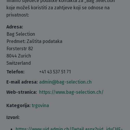
Imamo sljedeće podatke kontakta za „Bag Selection“
koje možeš koristiti za zahtjeve koji se odnose na
privatnost:
Adresa:
Bag Selection
Predmet: Zaštita podataka
Forsterstr 82
8044 Zurich
Switzerland
Telefon:
+41 43 537 51 71
E-mail adresa:
admin@bag-selection.ch
Web-stranica:
https://www.bag-selection.ch/
Kategorija:
trgovina
Izvori:
https://www.uid.admin.ch/Detail.aspx?uid_id=CHE-