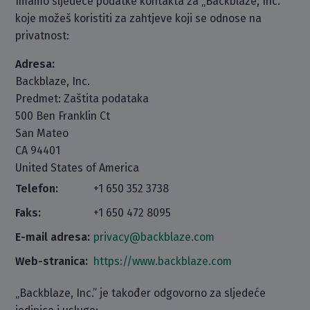
Imamo sljedeće podatke kontakta za „Backblaze, Inc.“
koje možeš koristiti za zahtjeve koji se odnose na
privatnost:
Adresa:
Backblaze, Inc.
Predmet: Zaštita podataka
500 Ben Franklin Ct
San Mateo
CA 94401
United States of America
Telefon:
+1 650 352 3738
Faks:
+1 650 472 8095
E-mail adresa:
privacy@backblaze.com
Web-stranica:
https://www.backblaze.com
„Backblaze, Inc.” je također odgovorno za sljedeće