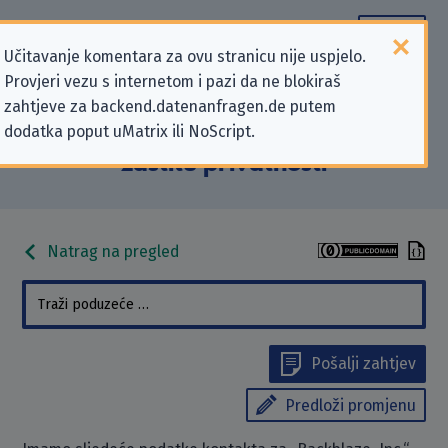
Učitavanje komentara za ovu stranicu nije uspjelo.
Provjeri vezu s internetom i pazi da ne blokiraš
Podaci kontakta „Backblaze, Inc.”
zahtjeve za backend.datenanfragen.de putem
dodatka poput uMatrix ili NoScript.
koji se odnose na zahtjeve za
zaštitu privatnosti
Natrag na pregled
Pošalji zahtjev
Predloži promjenu