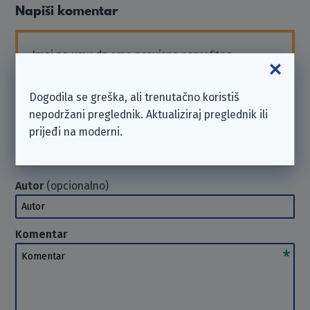
Napiši komentar
Imaj na umu da smo
neovisna neprofitna
organizacija
i nismo povezani s ovdje navedenim
poduzećem.
Dogodila se greška, ali trenutačno koristiš
Ako trebaš podršku ili želiš poslati zahtjev, obrati
nepodržani preglednik. Aktualiziraj preglednik ili
se poduzeću izravno. U takvim slučajevima ne
prijeđi na moderni.
možemo
pomoći
. Hvala na razumijevanju.
Autor
(opcionalno)
Autor
Komentar
Komentar