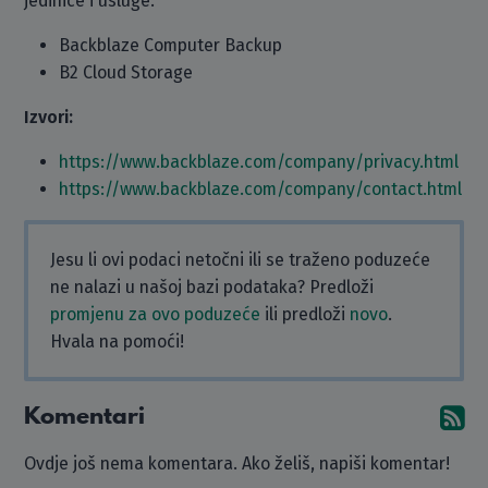
jedinice i usluge:
Backblaze Computer Backup
B2 Cloud Storage
Izvori:
https://www.backblaze.com/company/privacy.html
https://www.backblaze.com/company/contact.html
Jesu li ovi podaci netočni ili se traženo poduzeće
ne nalazi u našoj bazi podataka? Predloži
promjenu za ovo poduzeće
ili predloži
novo
.
Hvala na pomoći!
Komentari
Pr
Ovdje još nema komentara. Ako želiš, napiši komentar!