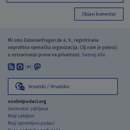
Objavi komentar
Mi smo Datenanfragen.de e. V., registrirana
neprofitna njemačka organizacija. Cilj nam je pomoći
u ostvarivanju prava na privatnost.
Saznaj više.
Pretplati se na naš blog koristeći RSS
Pronađi nas na GitHubu.
Raspravljaj s nama putem Matr
Prati nas na Mastodonu.
Hrvatski / Hrvatska
osobnipodaci.org
Generator zahtjeva
Moji zahtjevi
Moji spremljeni podaci