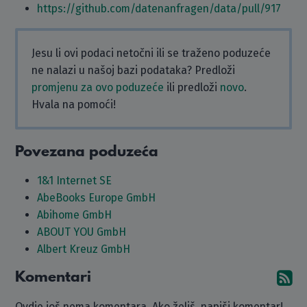
https://github.com/datenanfragen/data/pull/917
Jesu li ovi podaci netočni ili se traženo poduzeće
ne nalazi u našoj bazi podataka? Predloži
promjenu za ovo poduzeće
ili predloži
novo
.
Hvala na pomoći!
Povezana poduzeća
1&1 Internet SE
AbeBooks Europe GmbH
Abihome GmbH
ABOUT YOU GmbH
Albert Kreuz GmbH
Komentari
Pr
Ovdje još nema komentara. Ako želiš, napiši komentar!