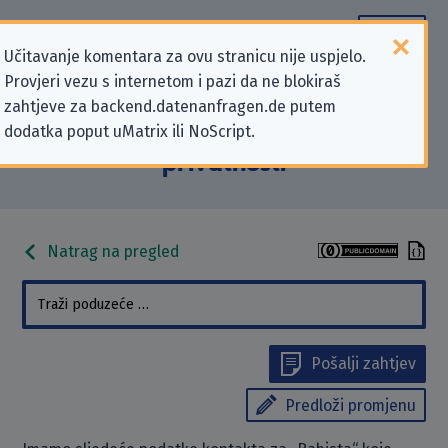
Učitavanje komentara za ovu stranicu nije uspjelo.
Provjeri vezu s internetom i pazi da ne blokiraš
Podaci kontakta „Babista” koji se
zahtjeve za backend.datenanfragen.de putem
dodatka poput uMatrix ili NoScript.
odnose na zahtjeve za zaštitu
privatnosti
Natrag na pregled
Pošalji zahtjev
Predloži promjenu