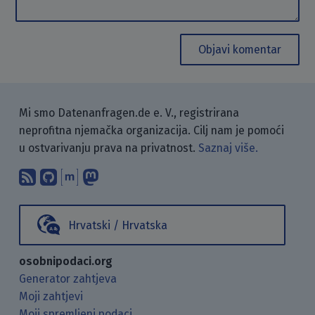
Objavi komentar
Mi smo Datenanfragen.de e. V., registrirana
neprofitna njemačka organizacija. Cilj nam je pomoći
u ostvarivanju prava na privatnost.
Saznaj više.
Pretplati se na naš blog koristeći RSS
Pronađi nas na GitHubu.
Raspravljaj s nama putem Matr
Prati nas na Mastodonu.
Hrvatski / Hrvatska
osobnipodaci.org
Generator zahtjeva
Moji zahtjevi
Moji spremljeni podaci