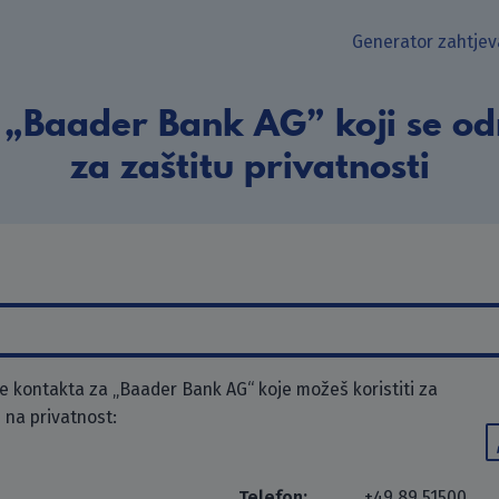
Generator zahtjev
 „Baader Bank AG” koji se od
za zaštitu privatnosti
 kontakta za „Baader Bank AG“ koje možeš koristiti za
 na privatnost:
Telefon:
+49 89 51500