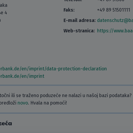
taka
Faks:
+49 89 51501111
e 4
m
E-mail adresa:
datenschutz@ba
Web-stranica:
https://www.baa
rbank.de/en/imprint/data-protection-declaration
rbank.de/en/imprint
etočni ili se traženo poduzeće ne nalazi u našoj bazi podataka?
 predloži
novo
. Hvala na pomoći!
zeća