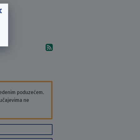
Pretplati se na komentare 
vedenim poduzećem.
slučajevima ne