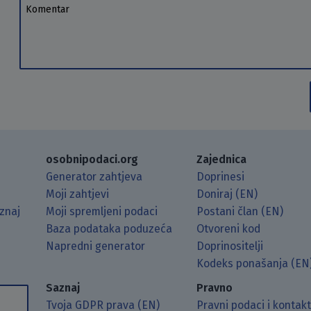
Komentar
osobnipodaci.org
Zajednica
Generator zahtjeva
Doprinesi
Moji zahtjevi
Doniraj (EN)
znaj
Moji spremljeni podaci
Postani član (EN)
Baza podataka poduzeća
Otvoreni kod
Napredni generator
Doprinositelji
g koristeći RSS čitač.
Hubu.
ama putem Matrixa.
 Mastodonu.
Kodeks ponašanja (EN
Saznaj
Pravno
Tvoja GDPR prava (EN)
Pravni podaci i kontak