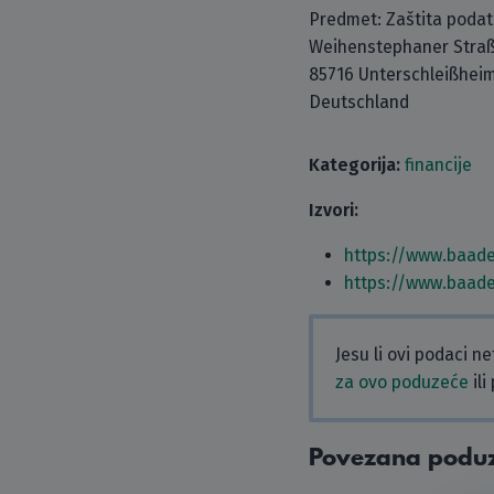
Predmet: Zaštita poda
Weihenstephaner Straß
85716 Unterschleißhei
Deutschland
Kategorija:
financije
Izvori:
https://www.baade
https://www.baade
Jesu li ovi podaci n
za ovo poduzeće
ili
Povezana podu