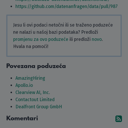
https://github.com/datenanfragen/data/pull/987
Jesu li ovi podaci netočni ili se traženo poduzeće
ne nalazi u našoj bazi podataka? Predloži
promjenu za ovo poduzeće
ili predloži
novo
.
Hvala na pomoći!
Povezana poduzeća
AmazingHiring
Apollo.io
Clearview AI, Inc.
Contactout Limited
Dealfront Group GmbH
Komentari
Pr