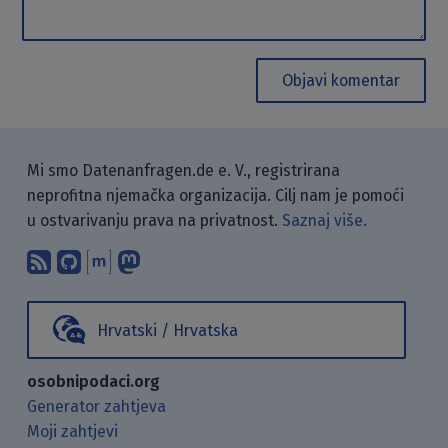
Objavi komentar
Mi smo Datenanfragen.de e. V., registrirana
neprofitna njemačka organizacija. Cilj nam je pomoći
u ostvarivanju prava na privatnost.
Saznaj više.
Pretplati se na naš blog koristeći RSS
Pronađi nas na GitHubu.
Raspravljaj s nama putem Matr
Prati nas na Mastodonu.
Hrvatski / Hrvatska
osobnipodaci.org
Generator zahtjeva
Moji zahtjevi