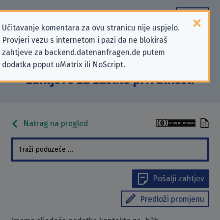
Učitavanje komentara za ovu stranicu nije uspjelo.
Provjeri vezu s internetom i pazi da ne blokiraš
Podaci kontakta „b2b-
zahtjeve za backend.datenanfragen.de putem
dodatka poput uMatrix ili NoScript.
datenbank.de” koji se odnose na
zahtjeve za zaštitu privatnosti
Natrag na pregled
Pošalji zahtjev
Predloži promjenu