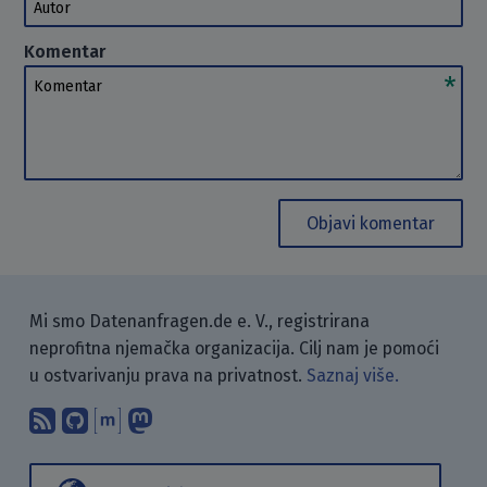
Autor
Komentar
Komentar
Objavi komentar
Mi smo Datenanfragen.de e. V., registrirana
neprofitna njemačka organizacija. Cilj nam je pomoći
u ostvarivanju prava na privatnost.
Saznaj više.
Pretplati se na naš blog koristeći RSS
Pronađi nas na GitHubu.
Raspravljaj s nama putem Matr
Prati nas na Mastodonu.