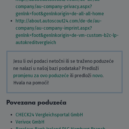
company/au-company-privacy.aspx?
genlnk=foot&genlnkorigin=de-all-all-home
http://about.autoscout24.com/de-de/au-
company/au-company-imprint.aspx?
genlnk=foot&genlnkorigin=de-vm-custom-b2c-lp-
autokreditvergleich
Jesu li ovi podaci netočni ili se traženo poduzeće
ne nalazi u našoj bazi podataka? Predloži
promjenu za ovo poduzeće
ili predloži
novo
.
Hvala na pomoći!
Povezana poduzeća
CHECK24 Vergleichsportal GmbH
Verivox GmbH