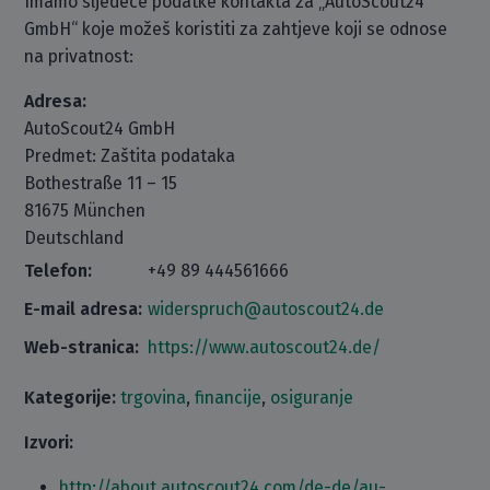
Imamo sljedeće podatke kontakta za „AutoScout24
GmbH“ koje možeš koristiti za zahtjeve koji se odnose
na privatnost:
Adresa:
AutoScout24 GmbH
Predmet: Zaštita podataka
Bothestraße 11 – 15
81675 München
Deutschland
Telefon:
+49 89 444561666
E-mail adresa:
widerspruch@autoscout24.de
Web-stranica:
https://www.autoscout24.de/
Kategorije:
trgovina
,
financije
,
osiguranje
Izvori:
http://about.autoscout24.com/de-de/au-