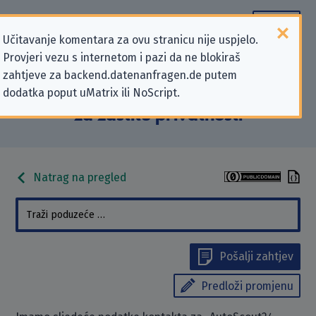
Učitavanje komentara za ovu stranicu nije uspjelo.
Provjeri vezu s internetom i pazi da ne blokiraš
Podaci kontakta „AutoScout24
zahtjeve za backend.datenanfragen.de putem
dodatka poput uMatrix ili NoScript.
GmbH” koji se odnose na zahtjeve
za zaštitu privatnosti
Natrag na pregled
Pošalji zahtjev
Predloži promjenu