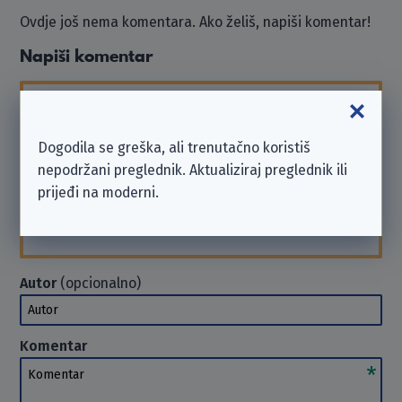
Ovdje još nema komentara. Ako želiš, napiši komentar!
Napiši komentar
Imaj na umu da smo
neovisna neprofitna
organizacija
i nismo povezani s ovdje navedenim
Dogodila se greška, ali trenutačno koristiš
poduzećem.
nepodržani preglednik. Aktualiziraj preglednik ili
Ako trebaš podršku ili želiš poslati zahtjev, obrati
prijeđi na moderni.
se poduzeću izravno. U takvim slučajevima ne
možemo
pomoći
. Hvala na razumijevanju.
Autor
(opcionalno)
Autor
Komentar
Komentar