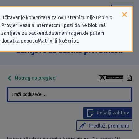
Učitavanje komentara za ovu stranicu nije uspjelo.
Provjeri vezu s internetom i pazi da ne blokiraš
Podaci kontakta „Dr. Ansay AU-
zahtjeve za backend.datenanfragen.de putem
dodatka poput uMatrix ili NoScript.
Schein GmbH” koji se odnose na
zahtjeve za zaštitu privatnosti
Natrag na pregled
Pošalji zahtjev
Predloži promjenu