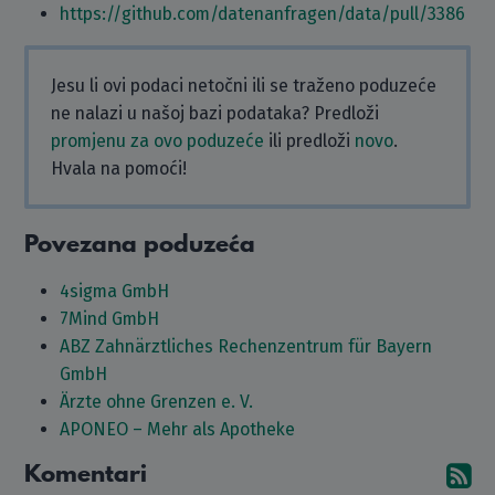
https://github.com/datenanfragen/data/pull/3386
Jesu li ovi podaci netočni ili se traženo poduzeće
ne nalazi u našoj bazi podataka? Predloži
promjenu za ovo poduzeće
ili predloži
novo
.
Hvala na pomoći!
Povezana poduzeća
4sigma GmbH
7Mind GmbH
ABZ Zahnärztliches Rechenzentrum für Bayern
GmbH
Ärzte ohne Grenzen e. V.
APONEO – Mehr als Apotheke
Komentari
Pr