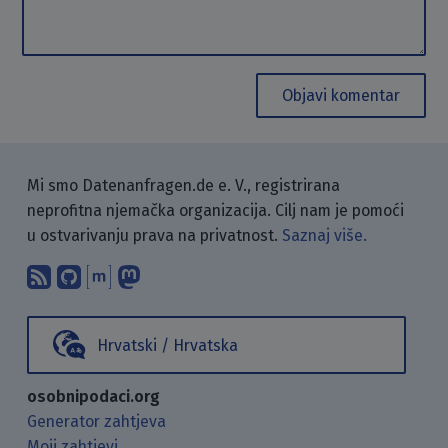
Objavi komentar
Mi smo Datenanfragen.de e. V., registrirana
neprofitna njemačka organizacija. Cilj nam je pomoći
u ostvarivanju prava na privatnost.
Saznaj više.
Pretplati se na naš blog koristeći RSS
Pronađi nas na GitHubu.
Raspravljaj s nama putem Matr
Prati nas na Mastodonu.
Hrvatski / Hrvatska
osobnipodaci.org
Generator zahtjeva
Moji zahtjevi