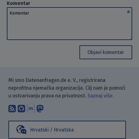
Komentar
Komentar
Objavi komentar
Mi smo Datenanfragen.de e. V., registrirana
neprofitna njemačka organizacija. Cilj nam je pomoći
u ostvarivanju prava na privatnost.
Saznaj više.
Pretplati se na naš blog koristeći RSS
Pronađi nas na GitHubu.
Raspravljaj s nama putem Matr
Prati nas na Mastodonu.
Hrvatski / Hrvatska