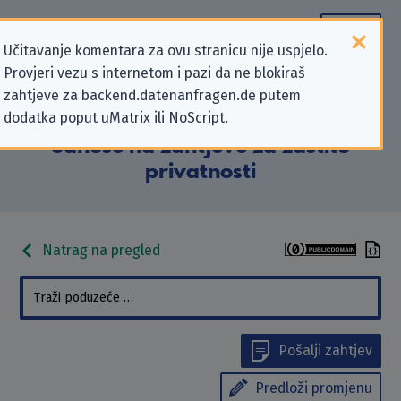
Učitavanje komentara za ovu stranicu nije uspjelo.
Provjeri vezu s internetom i pazi da ne blokiraš
Podaci kontakta „AstraDirect
zahtjeve za backend.datenanfragen.de putem
dodatka poput uMatrix ili NoScript.
Leasing & Service GmbH” koji se
odnose na zahtjeve za zaštitu
privatnosti
Natrag na pregled
Pošalji zahtjev
Predloži promjenu