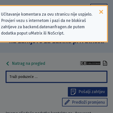
Učitavanje komentara za ovu stranicu nije uspjelo.
Provjeri vezu s internetom i pazi da ne blokiraš
Podaci kontakta „Assurant
zahtjeve za backend.datenanfragen.de putem
dodatka poput uMatrix ili NoScript.
Deutschland GmbH” koji se odnose
na zahtjeve za zaštitu privatnosti
Natrag na pregled
Pošalji zahtjev
Predloži promjenu