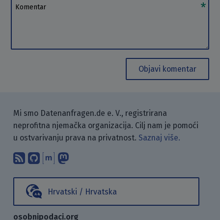
Komentar
Objavi komentar
Mi smo Datenanfragen.de e. V., registrirana
neprofitna njemačka organizacija. Cilj nam je pomoći
u ostvarivanju prava na privatnost.
Saznaj više.
Pretplati se na naš blog koristeći RSS
Pronađi nas na GitHubu.
Raspravljaj s nama putem Matr
Prati nas na Mastodonu.
Hrvatski / Hrvatska
osobnipodaci.org