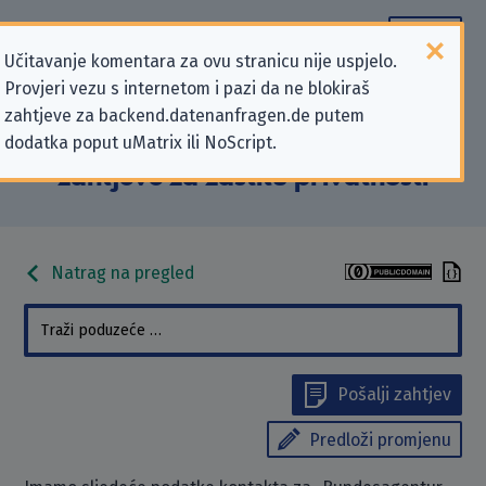
Učitavanje komentara za ovu stranicu nije uspjelo.
Provjeri vezu s internetom i pazi da ne blokiraš
Podaci kontakta „Bundesagentur
zahtjeve za backend.datenanfragen.de putem
dodatka poput uMatrix ili NoScript.
für Arbeit (BA)” koji se odnose na
zahtjeve za zaštitu privatnosti
Natrag na pregled
Pošalji zahtjev
Predloži promjenu