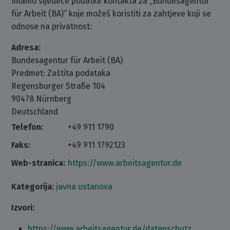
Imamo sljedeće podatke kontakta za „Bundesagentur
für Arbeit (BA)“ koje možeš koristiti za zahtjeve koji se
odnose na privatnost:
Adresa:
Bundesagentur für Arbeit (BA)
Predmet: Zaštita podataka
Regensburger Straße 104
90478 Nürnberg
Deutschland
Telefon:
+49 911 1790
Faks:
+49 911 1792123
Web-stranica:
https://www.arbeitsagentur.de
Kategorija:
javna ustanova
Izvori:
https://www.arbeitsagentur.de/datenschutz