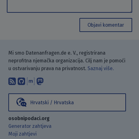
Objavi komentar
Mi smo Datenanfragen.de e. V., registrirana
neprofitna njemačka organizacija. Cilj nam je pomoći
u ostvarivanju prava na privatnost.
Saznaj više.
Pretplati se na naš blog koristeći RSS
Pronađi nas na GitHubu.
Raspravljaj s nama putem Matr
Prati nas na Mastodonu.
Hrvatski / Hrvatska
osobnipodaci.org
Generator zahtjeva
Moji zahtjevi