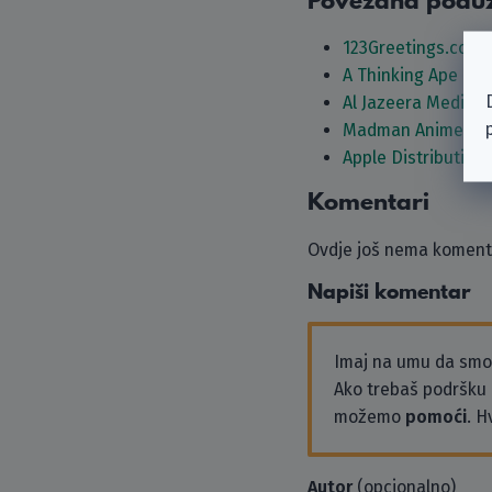
Povezana podu
123Greetings.com I
A Thinking Ape Ent
Al Jazeera Media 
Madman Anime Gro
Apple Distribution 
Komentari
Ovdje još nema komenta
Napiši komentar
Imaj na umu da sm
Ako trebaš podršku i
možemo
pomoći
. H
Autor
(opcionalno)