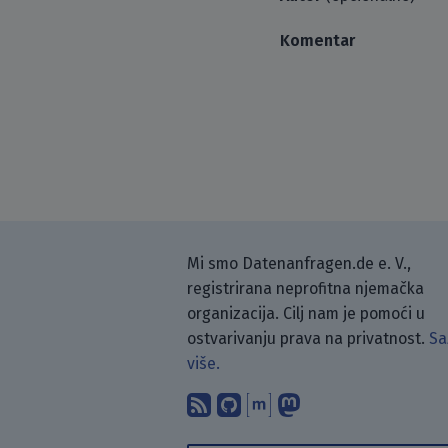
Komentar
Mi smo Datenanfragen.de e. V.,
registrirana neprofitna njemačka
organizacija. Cilj nam je pomoći u
ostvarivanju prava na privatnost.
Sa
više.
Pretplati se na naš blo
Pronađi nas na Git
Raspravljaj s n
Prati nas na