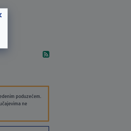
Pretplati se na komentare 
vedenim poduzećem.
slučajevima ne