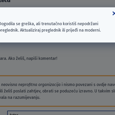
zeća
nc.
ertainment Ltd.
Dogodila se greška, ali trenutačno koristiš nepodržani
Network
preglednik. Aktualiziraj preglednik ili prijeđi na moderni.
up Pty Ltd
International Ltd.
ra. Ako želiš, napiši komentar!
o
neovisna neprofitna organizacija
i nismo povezani s ovdje na
li želiš poslati zahtjev, obrati se poduzeću izravno. U takvim 
vala na razumijevanju.
Autor