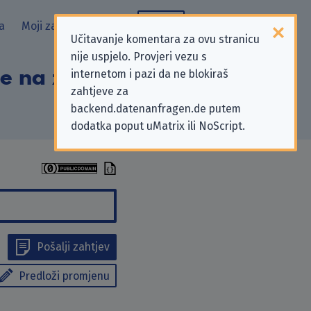
a
Moji zahtjevi
Blog
Učitavanje komentara za ovu stranicu
nije uspjelo. Provjeri vezu s
se na zahtjeve za
internetom i pazi da ne blokiraš
zahtjeve za
backend.datenanfragen.de putem
dodatka poput uMatrix ili NoScript.
Pošalji zahtjev
Predloži promjenu