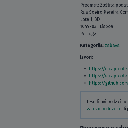
Predmet: Zaštita poda
Rua Soeiro Pereira Go
Lote 1, 3D
1649-031 Lisboa
Portugal
Kategorija:
zabava
Izvori:
https://en.aptoid
https://en.aptoid
https://github.co
Jesu li ovi podaci n
za ovo poduzeće
ili