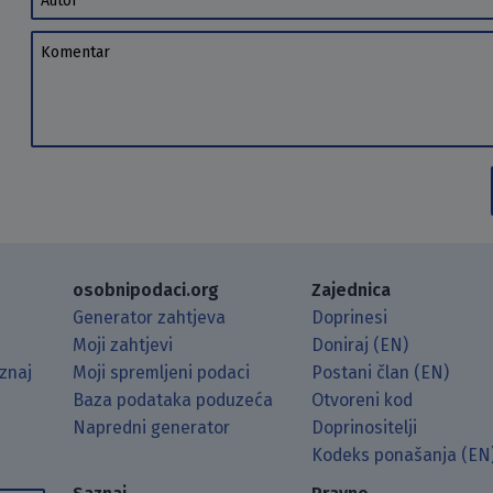
Komentar
osobnipodaci.org
Zajednica
Generator zahtjeva
Doprinesi
Moji zahtjevi
Doniraj (EN)
znaj
Moji spremljeni podaci
Postani član (EN)
Baza podataka poduzeća
Otvoreni kod
Napredni generator
Doprinositelji
g koristeći RSS čitač.
Hubu.
ama putem Matrixa.
 Mastodonu.
Kodeks ponašanja (EN