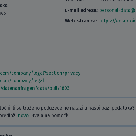
taka
E-mail adresa:
personal-data@
mes
Web-stranica:
https://en.aptoi
e.com/company/legal?section=privacy
e.com/company/legal
m/datenanfragen/data/pull/1803
etočni ili se traženo poduzeće ne nalazi u našoj bazi podataka?
 predloži
novo
. Hvala na pomoći!