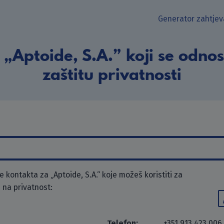
Generator zahtjev
„Aptoide, S.A.” koji se odno
zaštitu privatnosti
kontakta za „Aptoide, S.A.“ koje možeš koristiti za
 na privatnost:
Telefon:
+351 913 423 006