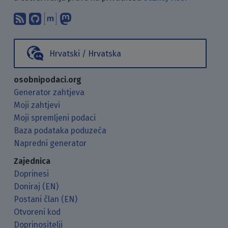
Pretplati se na naš blog koristeći RSS
Pronađi nas na GitHubu.
Raspravljaj s nama putem Matr
Prati nas na Mastodonu.
Hrvatski / Hrvatska
osobnipodaci.org
Generator zahtjeva
Moji zahtjevi
Moji spremljeni podaci
Baza podataka poduzeća
Napredni generator
Zajednica
Doprinesi
Doniraj (EN)
Postani član (EN)
Otvoreni kod
Doprinositelji