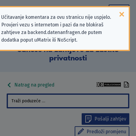
Učitavanje komentara za ovu stranicu nije uspjelo.
Provjeri vezu s internetom i pazi da ne blokiraš
Podaci kontakta „AOK-
zahtjeve za backend.datenanfragen.de putem
dodatka poput uMatrix ili NoScript.
Bundesverband eGbR” koji se
odnose na zahtjeve za zaštitu
privatnosti
Natrag na pregled
Pošalji zahtjev
Predloži promjenu