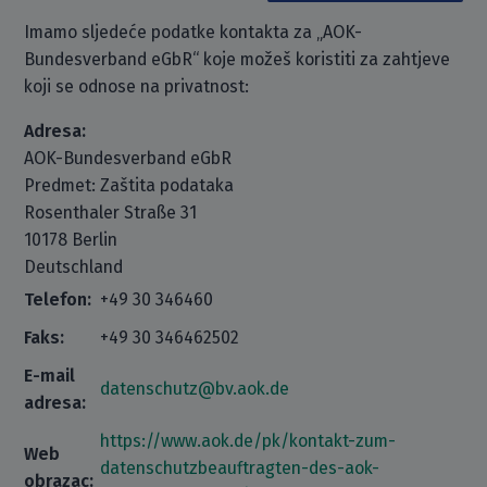
Imamo sljedeće podatke kontakta za „AOK-
Bundesverband eGbR“ koje možeš koristiti za zahtjeve
koji se odnose na privatnost:
Adresa:
AOK-Bundesverband eGbR
Predmet: Zaštita podataka
Rosenthaler Straße 31
10178 Berlin
Deutschland
Telefon:
+49 30 346460
Faks:
+49 30 346462502
E-mail
datenschutz@bv.aok.de
adresa:
https://www.aok.de/pk/kontakt-zum-
Web
datenschutzbeauftragten-des-aok-
obrazac: