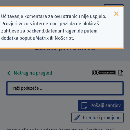
Učitavanje komentara za ovu stranicu nije uspjelo.
Provjeri vezu s internetom i pazi da ne blokiraš
Podaci kontakta „Amobee, Inc.”
zahtjeve za backend.datenanfragen.de putem
dodatka poput uMatrix ili NoScript.
koji se odnose na zahtjeve za
zaštitu privatnosti
Natrag na pregled
Pošalji zahtjev
Predloži promjenu