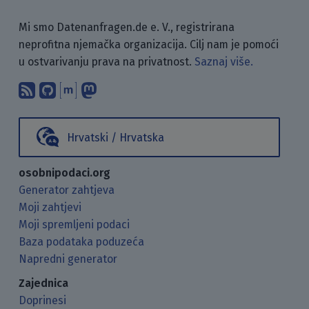
Mi smo Datenanfragen.de e. V., registrirana
neprofitna njemačka organizacija. Cilj nam je pomoći
u ostvarivanju prava na privatnost.
Saznaj više.
Pretplati se na naš blog koristeći RSS
Pronađi nas na GitHubu.
Raspravljaj s nama putem Matr
Prati nas na Mastodonu.
Hrvatski / Hrvatska
osobnipodaci.org
Generator zahtjeva
Moji zahtjevi
Moji spremljeni podaci
Baza podataka poduzeća
Napredni generator
Zajednica
Doprinesi