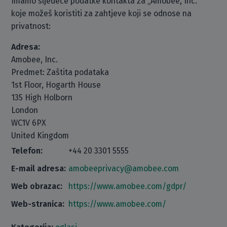
Imamo sljedeće podatke kontakta za „Amobee, Inc.“
koje možeš koristiti za zahtjeve koji se odnose na
privatnost:
Adresa:
Amobee, Inc.
Predmet: Zaštita podataka
1st Floor, Hogarth House
135 High Holborn
London
WC1V 6PX
United Kingdom
Telefon:
+44 20 3301 5555
E-mail adresa:
amobeeprivacy@amobee.com
Web obrazac:
https://www.amobee.com/gdpr/
Web-stranica:
https://www.amobee.com/