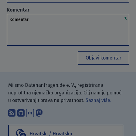
Komentar
Komentar
Objavi komentar
Mi smo Datenanfragen.de e. V., registrirana
neprofitna njemačka organizacija. Cilj nam je pomoći
u ostvarivanju prava na privatnost.
Saznaj više.
Pretplati se na naš blog koristeći RSS
Pronađi nas na GitHubu.
Raspravljaj s nama putem Matr
Prati nas na Mastodonu.
Hrvatski / Hrvatska