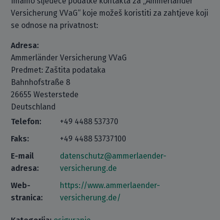
Imamo sljedeće podatke kontakta za „Ammerländer
Versicherung VVaG“ koje možeš koristiti za zahtjeve koji
se odnose na privatnost:
Adresa:
Ammerländer Versicherung VVaG
Predmet: Zaštita podataka
Bahnhofstraße 8
26655 Westerstede
Deutschland
Telefon:
+49 4488 537370
Faks:
+49 4488 53737100
E-mail
datenschutz@ammerlaender-
adresa:
versicherung.de
Web-
https://www.ammerlaender-
stranica:
versicherung.de/