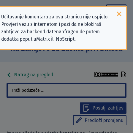
Učitavanje komentara za ovu stranicu nije uspjelo.
Provjeri vezu s internetom i pazi da ne blokiraš
Podaci kontakta „Ammerländer
zahtjeve za backend.datenanfragen.de putem
dodatka poput uMatrix ili NoScript.
Versicherung VVaG” koji se odnose
na zahtjeve za zaštitu privatnosti
Natrag na pregled
Pošalji zahtjev
Predloži promjenu