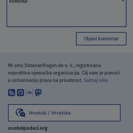
Objavi komentar
Mi smo Datenanfragen.de e. V., registrirana
neprofitna njemačka organizacija. Cilj nam je pomoći
u ostvarivanju prava na privatnost.
Saznaj više.
Pretplati se na naš blog koristeći RSS
Pronađi nas na GitHubu.
Raspravljaj s nama putem Matr
Prati nas na Mastodonu.
Hrvatski / Hrvatska
osobnipodaci.org