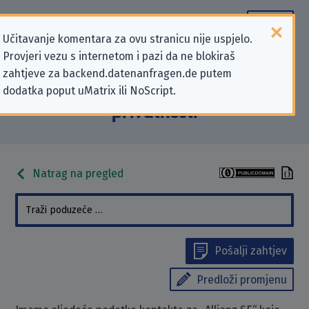
Učitavanje komentara za ovu stranicu nije uspjelo.
Provjeri vezu s internetom i pazi da ne blokiraš
Podaci kontakta „Allianz SE” koji se
zahtjeve za backend.datenanfragen.de putem
dodatka poput uMatrix ili NoScript.
odnose na zahtjeve za zaštitu
privatnosti
Natrag na pregled
Pošalji zahtjev
Predloži promjenu