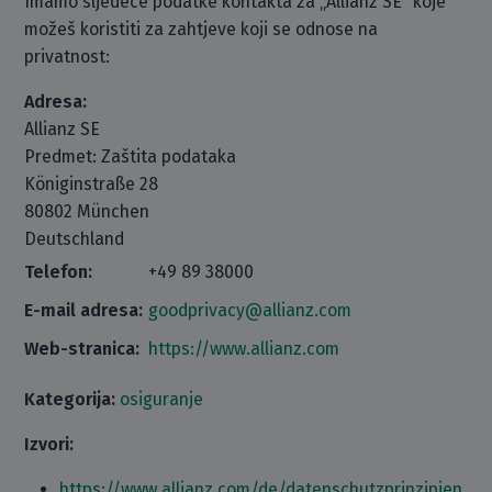
Imamo sljedeće podatke kontakta za „Allianz SE“ koje
možeš koristiti za zahtjeve koji se odnose na
privatnost:
Adresa:
Allianz SE
Predmet: Zaštita podataka
Königinstraße 28
80802 München
Deutschland
Telefon:
+49 89 38000
E-mail adresa:
goodprivacy@allianz.com
Web-stranica:
https://www.allianz.com
Kategorija:
osiguranje
Izvori:
https://www.allianz.com/de/datenschutzprinzipien.