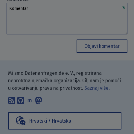
Komentar
Objavi komentar
Mi smo Datenanfragen.de e. V., registrirana
neprofitna njemačka organizacija. Cilj nam je pomoći
u ostvarivanju prava na privatnost.
Saznaj više.
Pretplati se na naš blog koristeći RSS
Pronađi nas na GitHubu.
Raspravljaj s nama putem Matr
Prati nas na Mastodonu.
Hrvatski / Hrvatska