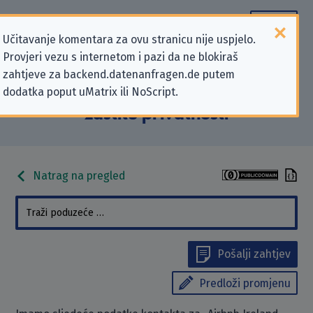
Učitavanje komentara za ovu stranicu nije uspjelo.
Provjeri vezu s internetom i pazi da ne blokiraš
Podaci kontakta „Airbnb Ireland
zahtjeve za backend.datenanfragen.de putem
dodatka poput uMatrix ili NoScript.
UC” koji se odnose na zahtjeve za
zaštitu privatnosti
Natrag na pregled
Pošalji zahtjev
Predloži promjenu