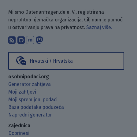
Mi smo Datenanfragen.de e. V., registrirana
neprofitna njemačka organizacija. Cilj nam je pomoći
u ostvarivanju prava na privatnost.
Saznaj više.
Pretplati se na naš blog koristeći RSS
Pronađi nas na GitHubu.
Raspravljaj s nama putem Matr
Prati nas na Mastodonu.
Hrvatski / Hrvatska
osobnipodaci.org
Generator zahtjeva
Moji zahtjevi
Moji spremljeni podaci
Baza podataka poduzeća
Napredni generator
Zajednica
Doprinesi