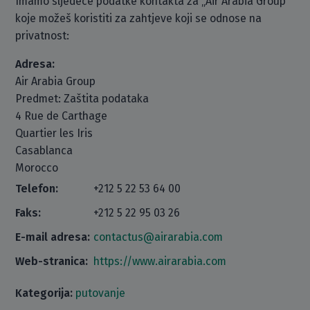
Imamo sljedeće podatke kontakta za „Air Arabia Group“
koje možeš koristiti za zahtjeve koji se odnose na
privatnost:
Adresa:
Air Arabia Group
Predmet: Zaštita podataka
4 Rue de Carthage
Quartier les Iris
Casablanca
Morocco
Telefon:
+212 5 22 53 64 00
Faks:
+212 5 22 95 03 26
E-mail adresa:
contactus@airarabia.com
Web-stranica:
https://www.airarabia.com
Kategorija:
putovanje