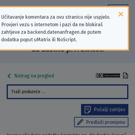
Učitavanje komentara za ovu stranicu nije uspjelo.
Provjeri vezu s internetom i pazi da ne blokiraš
Podaci kontakta „Air Arabia
zahtjeve za backend.datenanfragen.de putem
dodatka poput uMatrix ili NoScript.
Group” koji se odnose na zahtjeve
za zaštitu privatnosti
Natrag na pregled
Pošalji zahtjev
Predloži promjenu