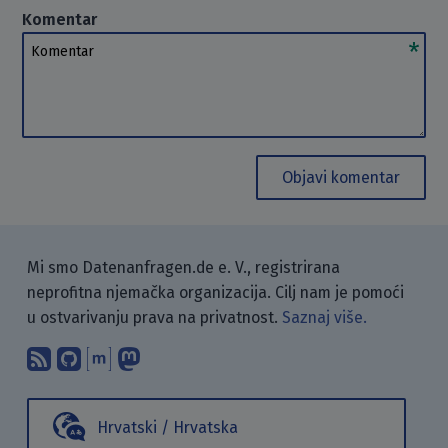
Komentar
Komentar
Objavi komentar
Mi smo Datenanfragen.de e. V., registrirana
neprofitna njemačka organizacija. Cilj nam je pomoći
u ostvarivanju prava na privatnost.
Saznaj više.
Pretplati se na naš blog koristeći RSS
Pronađi nas na GitHubu.
Raspravljaj s nama putem Matr
Prati nas na Mastodonu.
Hrvatski / Hrvatska