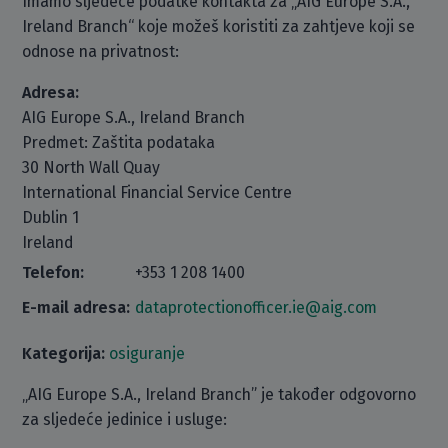
Imamo sljedeće podatke kontakta za „AIG Europe S.A.,
Ireland Branch“ koje možeš koristiti za zahtjeve koji se
odnose na privatnost:
Adresa:
AIG Europe S.A., Ireland Branch
Predmet: Zaštita podataka
30 North Wall Quay
International Financial Service Centre
Dublin 1
Ireland
Telefon:
+353 1 208 1400
E-mail adresa:
dataprotectionofficer.ie@aig.com
Kategorija:
osiguranje
„AIG Europe S.A., Ireland Branch” je također odgovorno
za sljedeće jedinice i usluge: