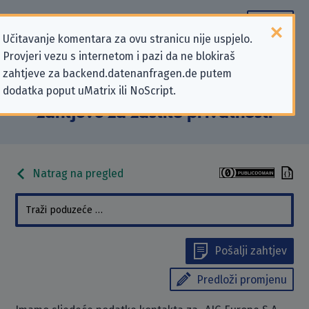
Učitavanje komentara za ovu stranicu nije uspjelo.
Provjeri vezu s internetom i pazi da ne blokiraš
Podaci kontakta „AIG Europe S.A.,
zahtjeve za backend.datenanfragen.de putem
dodatka poput uMatrix ili NoScript.
Ireland Branch” koji se odnose na
zahtjeve za zaštitu privatnosti
Natrag na pregled
Pošalji zahtjev
Predloži promjenu