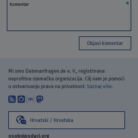
Komentar
Objavi komentar
Mi smo Datenanfragen.de e. V., registrirana
neprofitna njemačka organizacija. Cilj nam je pomoći
u ostvarivanju prava na privatnost.
Saznaj više.
Pretplati se na naš blog koristeći RSS
Pronađi nas na GitHubu.
Raspravljaj s nama putem Matr
Prati nas na Mastodonu.
Hrvatski / Hrvatska
osobnipodaci.org