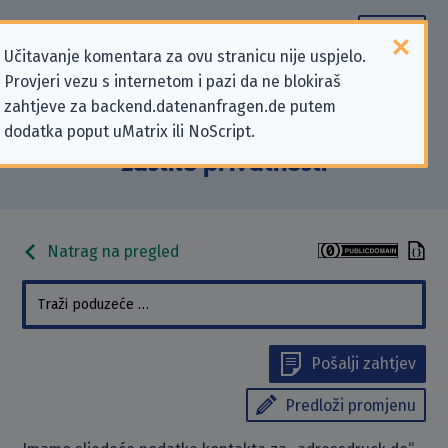
Učitavanje komentara za ovu stranicu nije uspjelo.
Provjeri vezu s internetom i pazi da ne blokiraš
Podaci kontakta „adressdruck.de”
zahtjeve za backend.datenanfragen.de putem
dodatka poput uMatrix ili NoScript.
koji se odnose na zahtjeve za
zaštitu privatnosti
Natrag na pregled
Pošalji zahtjev
Predloži promjenu