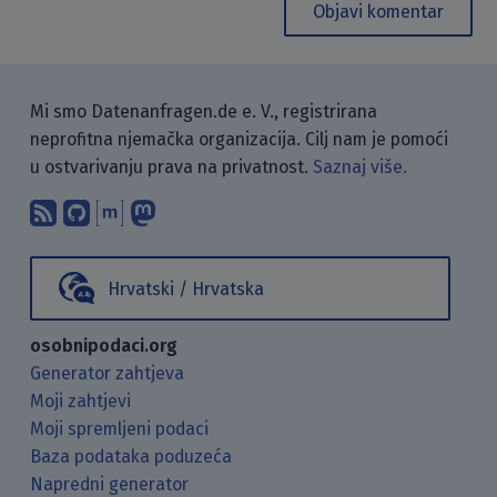
Objavi komentar
Mi smo Datenanfragen.de e. V., registrirana
neprofitna njemačka organizacija. Cilj nam je pomoći
u ostvarivanju prava na privatnost.
Saznaj više.
Pretplati se na naš blog koristeći RSS
Pronađi nas na GitHubu.
Raspravljaj s nama putem Matr
Prati nas na Mastodonu.
Hrvatski / Hrvatska
osobnipodaci.org
Generator zahtjeva
Moji zahtjevi
Moji spremljeni podaci
Baza podataka poduzeća
Napredni generator