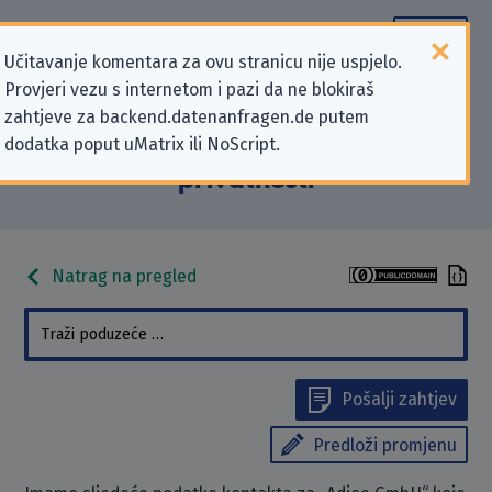
Učitavanje komentara za ovu stranicu nije uspjelo.
Provjeri vezu s internetom i pazi da ne blokiraš
Podaci kontakta „Adjoe GmbH” koji
zahtjeve za backend.datenanfragen.de putem
dodatka poput uMatrix ili NoScript.
se odnose na zahtjeve za zaštitu
privatnosti
Natrag na pregled
Pošalji zahtjev
Predloži promjenu