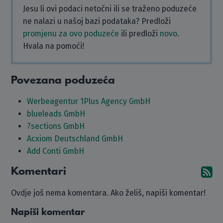
Jesu li ovi podaci netočni ili se traženo poduzeće
ne nalazi u našoj bazi podataka? Predloži
promjenu za ovo poduzeće
ili predloži
novo
.
Hvala na pomoći!
Povezana poduzeća
Werbeagentur 1Plus Agency GmbH
blueleads GmbH
7sections GmbH
Acxiom Deutschland GmbH
Add Conti GmbH
Komentari
Pr
Ovdje još nema komentara. Ako želiš, napiši komentar!
Napiši komentar