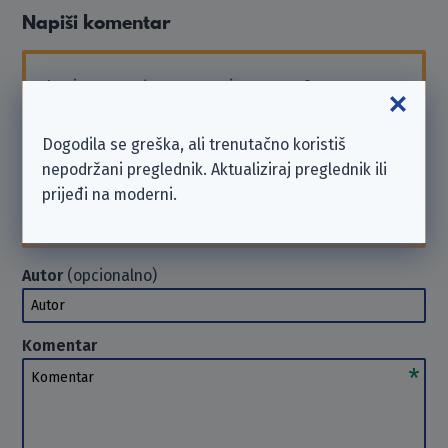
Napiši komentar
Imaj na umu da smo
neovisna neprofitna
organizacija
i nismo povezani s ovdje navedenim
poduzećem.
Dogodila se greška, ali trenutačno koristiš
Ako trebaš podršku ili želiš poslati zahtjev, obrati
nepodržani preglednik. Aktualiziraj preglednik ili
se poduzeću izravno. U takvim slučajevima ne
prijeđi na moderni.
možemo
pomoći
. Hvala na razumijevanju.
Autor
(opcionalno)
Autor
Komentar
Komentar