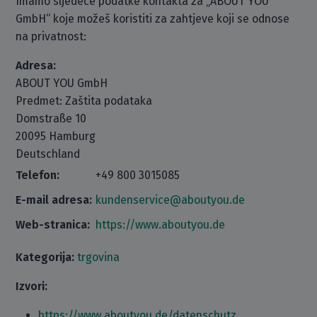
Imamo sljedeće podatke kontakta za „ABOUT YOU
GmbH“ koje možeš koristiti za zahtjeve koji se odnose
na privatnost:
Adresa:
ABOUT YOU GmbH
Predmet: Zaštita podataka
Domstraße 10
20095 Hamburg
Deutschland
Telefon:
+49 800 3015085
E-mail adresa:
kundenservice@aboutyou.de
Web-stranica:
https://www.aboutyou.de
Kategorija:
trgovina
Izvori:
https://www.aboutyou.de/datenschutz