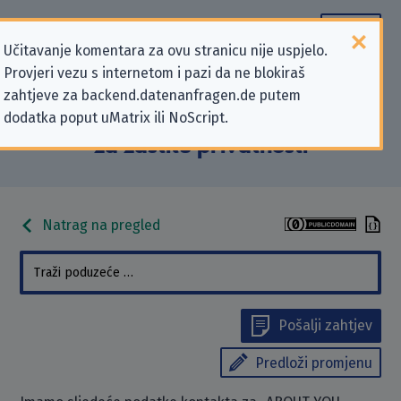
Učitavanje komentara za ovu stranicu nije uspjelo.
Provjeri vezu s internetom i pazi da ne blokiraš
Podaci kontakta „ABOUT YOU
zahtjeve za backend.datenanfragen.de putem
dodatka poput uMatrix ili NoScript.
GmbH” koji se odnose na zahtjeve
za zaštitu privatnosti
Natrag na pregled
Pošalji zahtjev
Predloži promjenu