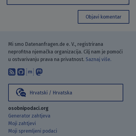
Objavi komentar
Mi smo Datenanfragen.de e. V., registrirana
neprofitna njemačka organizacija. Cilj nam je pomoći
u ostvarivanju prava na privatnost.
Saznaj više.
Pretplati se na naš blog koristeći RSS
Pronađi nas na GitHubu.
Raspravljaj s nama putem Matr
Prati nas na Mastodonu.
Hrvatski / Hrvatska
osobnipodaci.org
Generator zahtjeva
Moji zahtjevi
Moji spremljeni podaci