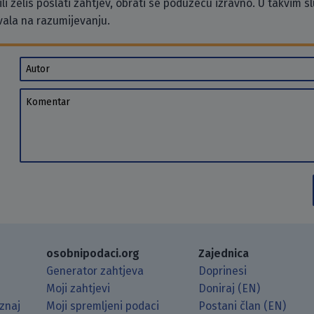
li želiš poslati zahtjev, obrati se poduzeću izravno. U takvim 
vala na razumijevanju.
Autor
Komentar
osobnipodaci.org
Zajednica
Generator zahtjeva
Doprinesi
Moji zahtjevi
Doniraj (EN)
znaj
Moji spremljeni podaci
Postani član (EN)