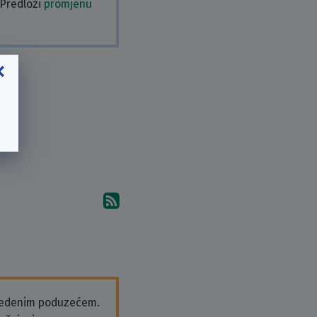
 Predloži
promjenu
Pretplati se na komentare 
vedenim poduzećem.