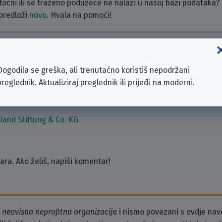
etočni ili se traženo poduzeće ne nalazi u našoj bazi podataka?
 predloži
novo
. Hvala na pomoći!
zeća
Dogodila se greška, ali trenutačno koristiš nepodržani
preglednik. Aktualiziraj preglednik ili prijeđi na moderni.
and Stiftung & Co. KG
ra. Ako želiš, napiši komentar!
o
neovisna neprofitna organizacija
i nismo povezani s ovdje na