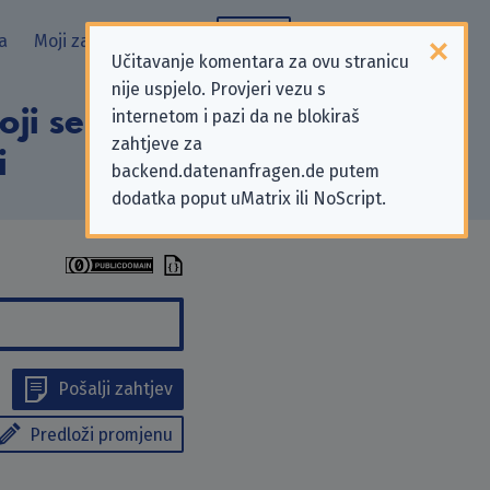
a
Moji zahtjevi
Blog
Učitavanje komentara za ovu stranicu
nije uspjelo. Provjeri vezu s
ji se odnose na
internetom i pazi da ne blokiraš
zahtjeve za
i
backend.datenanfragen.de putem
dodatka poput uMatrix ili NoScript.
Pošalji zahtjev
Predloži promjenu
0