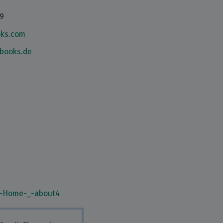
19
ks.com
books.de
_-Home-_-about4