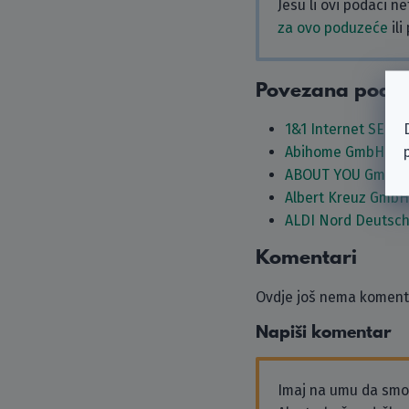
Jesu li ovi podaci n
za ovo poduzeće
ili
Povezana podu
1&1 Internet SE
Abihome GmbH
ABOUT YOU GmbH
Albert Kreuz GmbH
ALDI Nord Deutschl
Komentari
Ovdje još nema komenta
Napiši komentar
Imaj na umu da sm