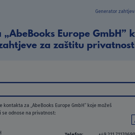
Generator zahtjev
a „AbeBooks Europe GmbH” ko
zahtjeve za zaštitu privatnost
e kontakta za „AbeBooks Europe GmbH“ koje možeš
ji se odnose na privatnost:
H
Telefon:
+49 211 7117069