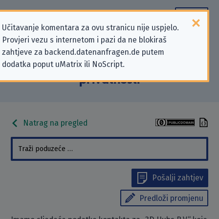
Učitavanje komentara za ovu stranicu nije uspjelo.
Provjeri vezu s internetom i pazi da ne blokiraš
Podaci kontakta „3D Hubs B.V.” koji
zahtjeve za backend.datenanfragen.de putem
dodatka poput uMatrix ili NoScript.
se odnose na zahtjeve za zaštitu
privatnosti
Natrag na pregled
Pošalji zahtjev
Predloži promjenu