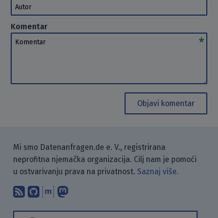
Autor
Komentar
Komentar
Objavi komentar
Mi smo Datenanfragen.de e. V., registrirana
neprofitna njemačka organizacija. Cilj nam je pomoći
u ostvarivanju prava na privatnost.
Saznaj više.
Pretplati se na naš blog koristeći RSS
Pronađi nas na GitHubu.
Raspravljaj s nama putem Matr
Prati nas na Mastodonu.