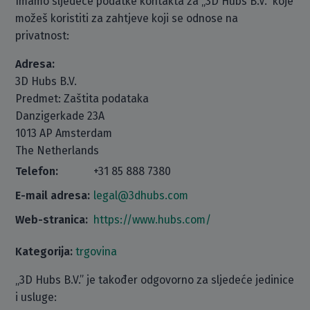
Imamo sljedeće podatke kontakta za „3D Hubs B.V.“ koje
možeš koristiti za zahtjeve koji se odnose na
privatnost:
Adresa:
3D Hubs B.V.
Predmet: Zaštita podataka
Danzigerkade 23A
1013 AP Amsterdam
The Netherlands
Telefon:
+31 85 888 7380
E-mail adresa:
legal@3dhubs.com
Web-stranica:
https://www.hubs.com/
Kategorija:
trgovina
„3D Hubs B.V.” je također odgovorno za sljedeće jedinice
i usluge: