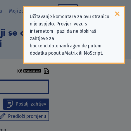
a
Moji zahtjevi
Blog
Učitavanje komentara za ovu stranicu
nije uspjelo. Provjeri vezu s
i se odnose na
internetom i pazi da ne blokiraš
zahtjeve za
i
backend.datenanfragen.de putem
dodatka poput uMatrix ili NoScript.
Pošalji zahtjev
Predloži promjenu
700