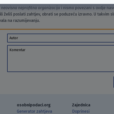
o
neovisna neprofitna organizacija
i nismo povezani s ovdje na
li želiš poslati zahtjev, obrati se poduzeću izravno. U takvim 
vala na razumijevanju.
Autor
Komentar
osobnipodaci.org
Zajednica
Generator zahtjeva
Doprinesi