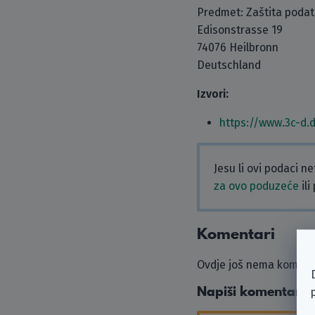
Predmet: Zaštita poda
Edisonstrasse 19
74076 Heilbronn
Deutschland
Izvori:
https://www.3c-d.
Jesu li ovi podaci n
za ovo poduzeće
ili
Komentari
Ovdje još nema komenta
Napiši komentar