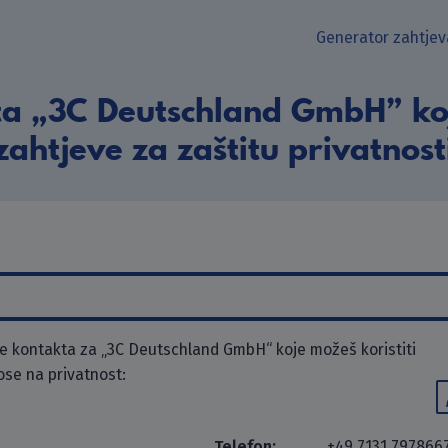
Generator zahtjev
ta „3C Deutschland GmbH” koj
zahtjeve za zaštitu privatnost
 kontakta za „3C Deutschland GmbH“ koje možeš koristiti
ose na privatnost:
Telefon:
+49 7131 797866