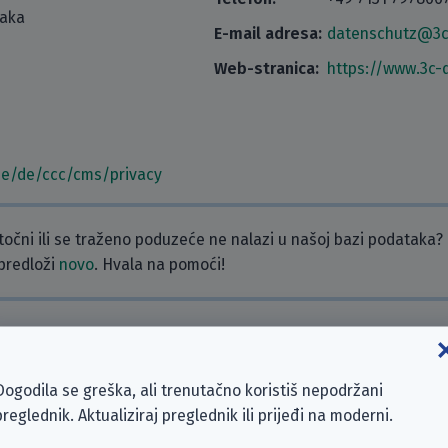
taka
E-mail adresa:
datenschutz@3c
Web-stranica:
https://www.3c-
de/de/ccc/cms/privacy
etočni ili se traženo poduzeće ne nalazi u našoj bazi podataka?
 predloži
novo
. Hvala na pomoći!
ra. Ako želiš, napiši komentar!
Dogodila se greška, ali trenutačno koristiš nepodržani
preglednik. Aktualiziraj preglednik ili prijeđi na moderni.