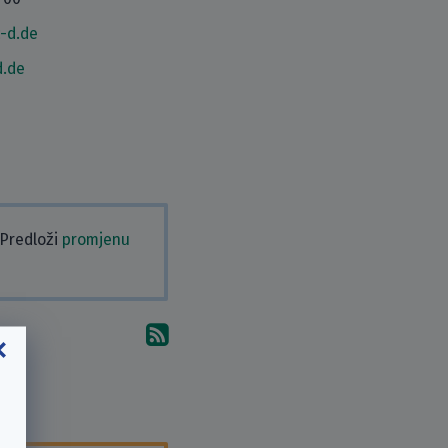
-d.de
d.de
 Predloži
promjenu
Pretplati se na komentare 