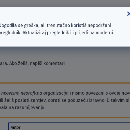
mbH
Dogodila se greška, ali trenutačno koristiš nepodržani
 Mallorca S.L.
preglednik. Aktualiziraj preglednik ili prijeđi na moderni.
mbH
ra. Ako želiš, napiši komentar!
o
neovisna neprofitna organizacija
i nismo povezani s ovdje na
li želiš poslati zahtjev, obrati se poduzeću izravno. U takvim 
vala na razumijevanju.
Autor