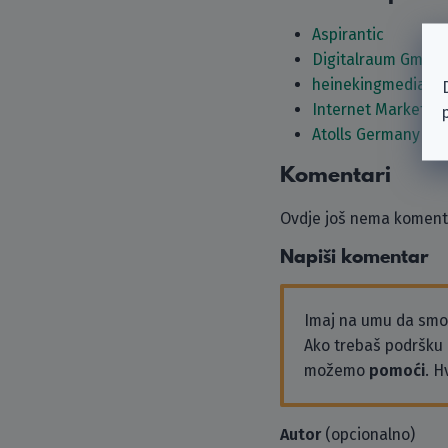
Aspirantic
Digitalraum GmbH
heinekingmedia G
Internet Marketing
Atolls Germany G
Komentari
Ovdje još nema komenta
Napiši komentar
Imaj na umu da sm
Ako trebaš podršku i
možemo
pomoći
. H
Autor
(opcionalno)