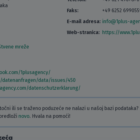
taka
Faks:
+49 6252 699055
E-mail adresa:
info@1plus-age
Web-stranica:
https://www.1pl
štvene mreže
book.com/1plusagency/
m/datenanfragen/data/issues/450
-agency.com/datenschutzerklarung/
etočni ili se traženo poduzeće ne nalazi u našoj bazi podataka?
 predloži
novo
. Hvala na pomoći!
zeća