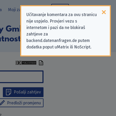
a
Moji zahtjevi
Blog
Učitavanje komentara za ovu stranicu
nije uspjelo. Provjeri vezu s
y GmbH” koji se
internetom i pazi da ne blokiraš
zahtjeve za
tnosti
backend.datenanfragen.de putem
dodatka poput uMatrix ili NoScript.
Pošalji zahtjev
Predloži promjenu
7