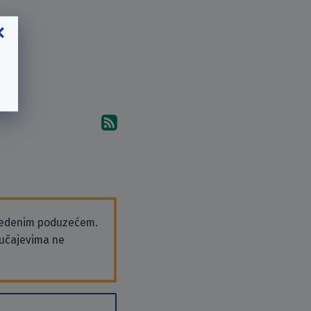
Pretplati se na komentare 
vedenim poduzećem.
slučajevima ne