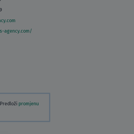
9
ncy.com
us-agency.com/
 Predloži
promjenu