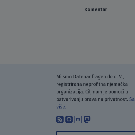
Komentar
Mi smo Datenanfragen.de e. V.,
registrirana neprofitna njemačka
organizacija. Cilj nam je pomoći u
ostvarivanju prava na privatnost.
Sa
više.
Pretplati se na naš blo
Pronađi nas na Git
Raspravljaj s n
Prati nas na