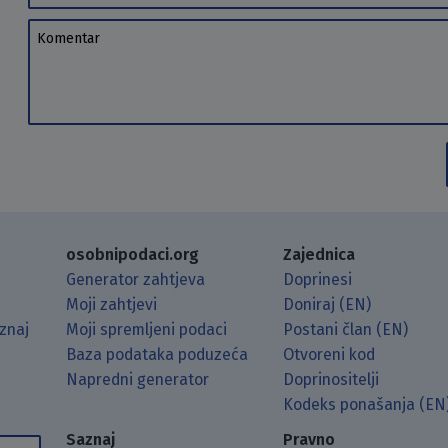
Komentar
osobnipodaci.org
Zajednica
Generator zahtjeva
Doprinesi
Moji zahtjevi
Doniraj (EN)
znaj
Moji spremljeni podaci
Postani član (EN)
Baza podataka poduzeća
Otvoreni kod
Napredni generator
Doprinositelji
g koristeći RSS čitač.
Hubu.
ama putem Matrixa.
 Mastodonu.
Kodeks ponašanja (EN
Saznaj
Pravno