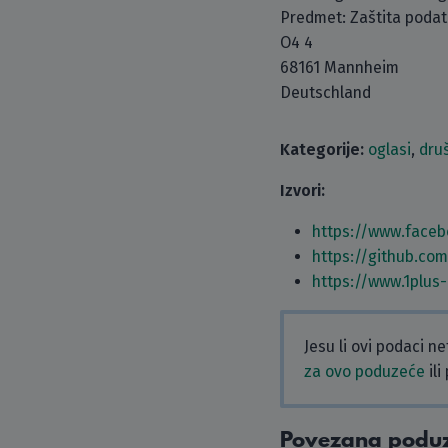
Predmet: Zaštita poda
O4 4
68161 Mannheim
Deutschland
Kategorije:
oglasi
,
dru
Izvori:
https://www.face
https://github.co
https://www.1plus
Jesu li ovi podaci n
za ovo poduzeće
ili
Povezana podu