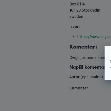
Box 8114
104 20 Stockholm
Sweden
Izvori:
https://www.imy.s
Komentari
Ovdje još nema komenta
Napiši komentar
Autor
(opcionalno)
Komentar