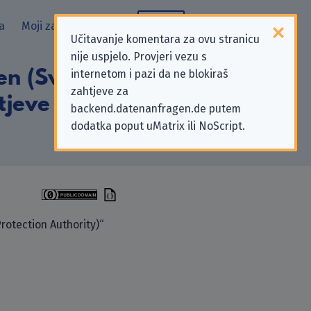
a
Moji zahtjevi
Blog
Učitavanje komentara za ovu stranicu
nije uspjelo. Provjeri vezu s
en (Swedish Data
internetom i pazi da ne blokiraš
zahtjeve za
tjeve za zaštitu
backend.datenanfragen.de putem
dodatka poput uMatrix ili NoScript.
otection Authority)“