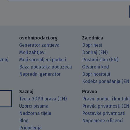
osobnipodaci.org
Zajednica
Generator zahtjeva
Doprinesi
Moji zahtjevi
Doniraj (EN)
znaj
Moji spremljeni podaci
Postani član (EN)
Baza podataka poduzeća
Otvoreni kod
Napredni generator
Doprinositelji
g koristeći RSS čitač.
Hubu.
ama putem Matrixa.
 Mastodonu.
Kodeks ponašanja (EN
Saznaj
Pravno
Tvoja GDPR prava (EN)
Pravni podaci i kontak
Uzorci pisama
Pravila privatnosti (EN
Nadzorna tijela
Postavke privatnosti
Blog
Napomene o licenci
Priopćenja