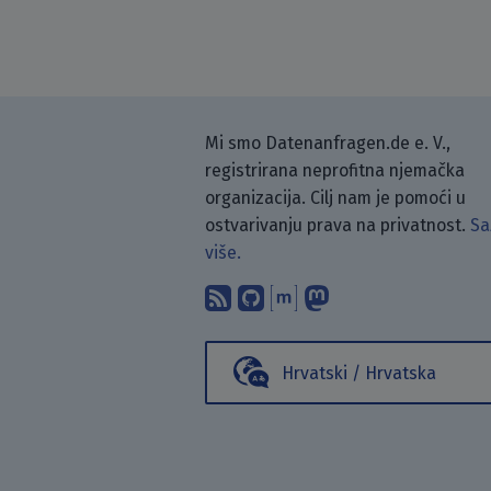
Mi smo Datenanfragen.de e. V.,
registrirana neprofitna njemačka
organizacija. Cilj nam je pomoći u
ostvarivanju prava na privatnost.
Sa
više.
Pretplati se na naš blo
Pronađi nas na Git
Raspravljaj s n
Prati nas na
Hrvatski / Hrvatska