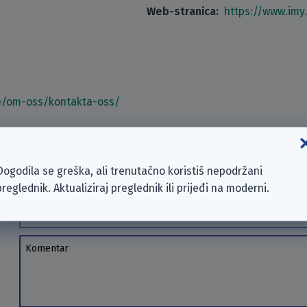
Web-stranica:
https://www.imy
e/om-oss/kontakta-oss/
ra. Ako želiš, napiši komentar!
Dogodila se greška, ali trenutačno koristiš nepodržani
preglednik. Aktualiziraj preglednik ili prijeđi na moderni.
Autor
Komentar