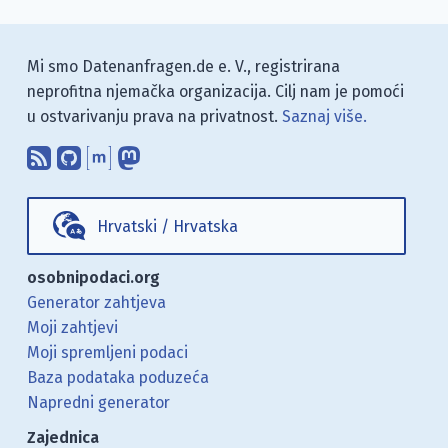
Mi smo Datenanfragen.de e. V., registrirana
neprofitna njemačka organizacija. Cilj nam je pomoći
u ostvarivanju prava na privatnost.
Saznaj više.
Pretplati se na naš blog koristeći RSS
Pronađi nas na GitHubu.
Raspravljaj s nama putem Matr
Prati nas na Mastodonu.
Hrvatski
/
Hrvatska
osobnipodaci.org
Generator zahtjeva
Moji zahtjevi
Moji spremljeni podaci
Baza podataka poduzeća
Napredni generator
Zajednica